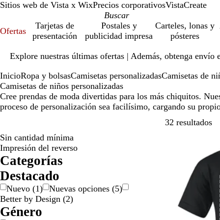
Sitios web de Vista x Wix
Precios corporativos
VistaCreate
Tarjetas de
Postales y
Carteles, lonas y
Ofertas
presentación
publicidad impresa
pósteres
Diapositiva
Explore nuestras últimas ofertas | Además, obtenga envío 
1
de
Inicio
Ropa y bolsas
Camisetas personalizadas
Camisetas de ni
1
Camisetas de niños personalizadas
Cree prendas de moda divertidas para los más chiquitos. Nues
proceso de personalización sea facilísimo, cargando su propi
Ir
32 resultados
Sin cantidad mínima
Nuevas opcion
Impresión del reverso
Categorías
Destacado
Nuevo
(
1
)
Nuevas opciones
(
5
)
Better by Design
(
2
)
Género