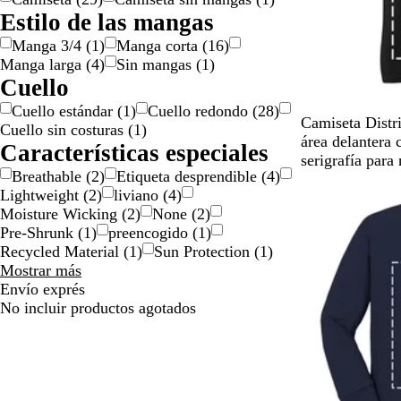
d
Estilo de las mangas
a
Manga 3/4
(
1
)
Manga corta
(
16
)
d
Manga larga
(
4
)
Sin mangas
(
1
)
Cuello
Cuello estándar
(
1
)
Cuello redondo
(
28
)
N
B
A
A
C
Camiseta Distr
Cuello sin costuras
(
1
)
e
l
z
z
a
área delantera
Características especiales
g
a
u
u
r
serigrafía para
Breathable
(
2
)
Etiqueta desprendible
(
4
)
r
n
l
l
b
Lightweight
(
2
)
liviano
(
4
)
o
c
r
m
ó
Moisture Wicking
(
2
)
None
(
2
)
o
e
a
n
Pre-Shrunk
(
1
)
preencogido
(
1
)
a
r
Recycled Material
(
1
)
Sun Protection
(
1
)
l
i
Características
Mostrar más
e
n
especiales
Envío exprés
s
o
opciones
No incluir productos agotados
c
n
a
u
r
e
c
v
h
o