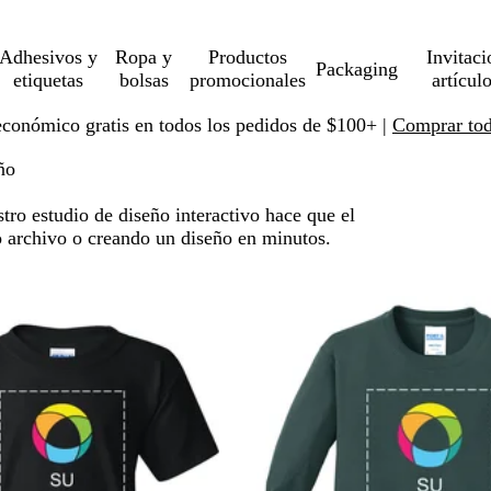
Adhesivos y
Ropa y
Productos
Invitaci
Packaging
etiquetas
bolsas
promocionales
artícul
económico gratis en todos los pedidos de $100+ |
Comprar toda
ño
tro estudio de diseño interactivo hace que el
o archivo o creando un diseño en minutos.
 a resultados filtrados
es