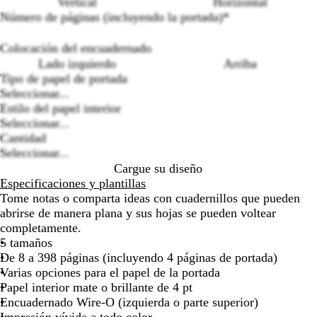
de
de
de
de
de
de
de
de
de
de
Vertical
Horizontal
las
las
las
las
las
las
las
las
las
las
Número de páginas (incluyendo la portada)
*
flechas
flechas
flechas
flechas
flechas
flechas
flechas
flechas
flechas
fle
para
para
para
para
para
para
para
para
para
par
Colocación del encuadernado
arrastrar
arrastrar
arrastrar
arrastrar
arrastrar
arrastrar
arrastrar
arrastrar
arrastrar
arr
Loading
Lado izquierdo
Arriba
options
Tipo de papel de portada
Seleccionar...
Estilo del papel interior
Seleccionar...
Cantidad
Seleccionar...
Cargue su diseño
Especificaciones y plantillas
Tome notas o comparta ideas con cuadernillos que pueden
abrirse de manera plana y sus hojas se pueden voltear
completamente.
5 tamaños
De 8 a 398 páginas (incluyendo 4 páginas de portada)
Varias opciones para el papel de la portada
Papel interior mate o brillante de 4 pt
Encuadernado Wire-O (izquierda o parte superior)