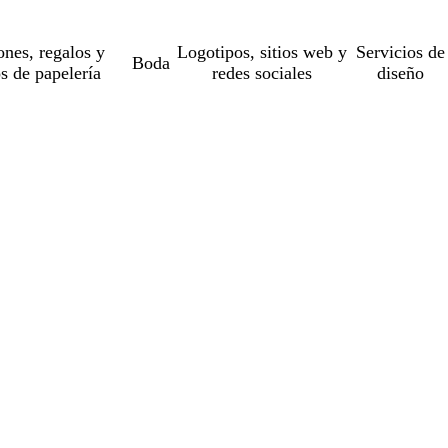
ones, regalos y
Logotipos, sitios web y
Servicios de
Boda
os de papelería
redes sociales
diseño
o...