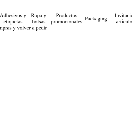
Adhesivos y
Ropa y
Productos
Invitaci
Packaging
etiquetas
bolsas
promocionales
artícul
mpras y volver a pedir
Cargand