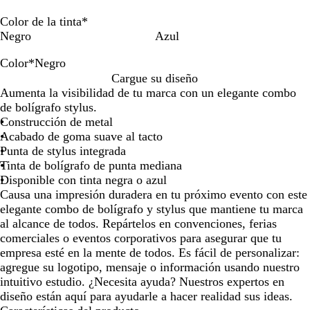
teclas
teclas
teclas
teclas
de
de
de
de
Color de la tinta
*
las
las
las
las
Negro
Azul
flechas
flechas
flechas
flechas
para
para
para
para
Color
*
Negro
arrastrar
arrastrar
arrastrar
arrastra
R
M
G
V
A
N
Cargue su diseño
o
o
r
e
z
e
Aumenta la visibilidad de tu marca con un elegante combo
j
r
i
r
u
g
de bolígrafo stylus.
o
a
s
d
l
r
Construcción de metal
d
t
e
o
Acabado de goma suave al tacto
o
o
Punta de stylus integrada
p
Tinta de bolígrafo de punta mediana
o
Disponible con tinta negra o azul
Causa una impresión duradera en tu próximo evento con este
elegante combo de bolígrafo y stylus que mantiene tu marca
al alcance de todos. Repártelos en convenciones, ferias
comerciales o eventos corporativos para asegurar que tu
empresa esté en la mente de todos. Es fácil de personalizar:
agregue su logotipo, mensaje o información usando nuestro
intuitivo estudio. ¿Necesita ayuda? Nuestros expertos en
diseño están aquí para ayudarle a hacer realidad sus ideas.