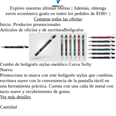
Diapositiva
Explore nuestras últimas ofertas | Además, obtenga
1
envío económico gratis en todos los pedidos de $100+ |
de
Comprar todas las ofertas
1
Inicio
Productos promocionales
...
Artículos de oficina y de escritura
Bolígrafos
Diapositiva
Imagen
Ampliado
Use
Haga
Imagen
Ampliado
Use
Haga
Imagen
Ampliado
Use
Haga
Imagen
Amplia
Use
Haga
1
ampliable
al
la
clic
ampliable
al
la
clic
ampliable
al
la
clic
ampliab
al
la
clic
de
con
mínimo
tecla
para
con
mínimo
tecla
para
con
mínimo
tecla
para
con
mínimo
tecla
para
4
zoom
de
expandir
zoom
de
expandir
zoom
de
expandir
zoom
de
expandi
más
más
más
más
(+)
(+)
(+)
(+)
Combo de bolígrafo stylus metálico Curva Softy
y
y
y
y
Nuevo
menos
menos
menos
menos
Promociona tu marca con este bolígrafo stylus que combina
(-)
(-)
(-)
(-)
escritura suave con la conveniencia de la pantalla táctil en
para
para
para
para
una herramienta práctica. Cuenta con una caña de metal con
acercar/alejar
acercar/alejar
acercar/alejar
acercar/
tacto suave y recubrimiento de goma.
con
con
con
con
Ver más detalles
zoom
zoom
zoom
zoom
y
y
y
y
Cantidad
las
las
las
las