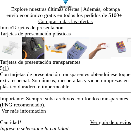
Diapositiva
Explore nuestras últimas ofertas | Además, obtenga
1
envío económico gratis en todos los pedidos de $100+ |
de
Comprar todas las ofertas
1
Inicio
Tarjetas de presentación
Tarjetas de presentación plásticas
Diapositiva
Imagen
Ampliado
Use
Haga
Imagen
Ampliado
Use
Haga
Imagen
Ampliado
Use
Haga
Imagen
Ampliado
Use
Haga
Imagen
Ampliado
Use
Haga
Ima
Amp
Use
Hag
1
ampliable
al
la
clic
ampliable
al
la
clic
ampliable
al
la
clic
ampliable
al
la
clic
ampliable
al
la
clic
ampl
al
la
clic
de
con
mínimo
tecla
para
con
mínimo
tecla
para
con
mínimo
tecla
para
con
mínimo
tecla
para
con
mínimo
tecla
para
con
mín
tecla
para
6
zoom
de
expandir
zoom
de
expandir
zoom
de
expandir
zoom
de
expandir
zoom
de
expandir
zoo
de
expa
Tarjetas de presentación transparentes
más
más
más
más
más
más
Leer
5
(
1
)
(+)
(+)
(+)
(+)
(+)
(+)
1
Con tarjetas de presentación transparentes obtendrá ese toque
y
y
y
y
y
y
reseñas
extra especial. Son únicas, inesperadas y vienen impresas en
menos
menos
menos
menos
menos
men
plástico duradero e impermeable.
(-)
(-)
(-)
(-)
(-)
(-)
para
para
para
para
para
para
Importante:
Siempre suba archivos con fondos transparentes
acercar/alejar
acercar/alejar
acercar/alejar
acercar/alejar
acercar/alejar
acerc
(PNG recomendado).
con
con
con
con
con
con
Ver más información
zoom
zoom
zoom
zoom
zoom
zoo
y
y
y
y
y
y
Cantidad
*
Ver guía de precios
las
las
las
las
las
las