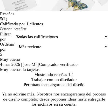
Reseñas
1
5
(
1
)
reseñas
Calificado por 1 clientes
Mis
datos
Filtrar
de
por
búsqueda
Ordenar
por
5
Muy bueno
4 mar 2026
|
jose M.
|
Comprador verificado
Muy buenas la tarjetas
Mostrando reseñas
1-1
Trabajar con un diseñador
Permítanos encargarnos del diseño
Ya no adivine más. Nosotros nos encargaremos del proceso
de diseño completo, desde proponer ideas hasta entregarle
los archivos en su cuenta.