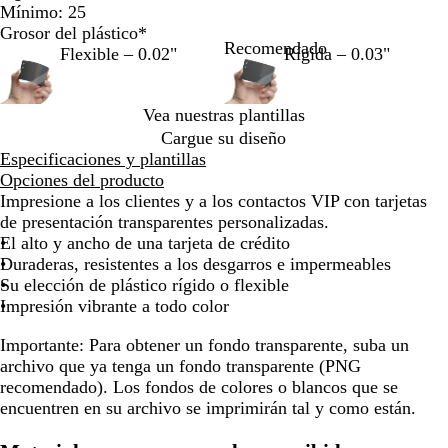
teclas
teclas
teclas
teclas
teclas
tecla
Mínimo: 25
de
de
de
de
de
de
Grosor del plástico
*
las
las
las
las
las
las
Recomendado
Flexible – 0.02"
Rígida – 0.03"
flechas
flechas
flechas
flechas
flechas
flec
para
para
para
para
para
para
arrastrar
arrastrar
arrastrar
arrastrar
arrastrar
arras
Vea nuestras plantillas
Cargue su diseño
Especificaciones y plantillas
Opciones del producto
Impresione a los clientes y a los contactos VIP con tarjetas
de presentación transparentes personalizadas.
El alto y ancho de una tarjeta de crédito
Duraderas, resistentes a los desgarros e impermeables
Su elección de plástico rígido o flexible
Impresión vibrante a todo color
Importante:
Para obtener un fondo transparente, suba un
archivo que ya tenga un fondo transparente (PNG
recomendado). Los fondos de colores o blancos que se
encuentren en su archivo se imprimirán tal y como están.