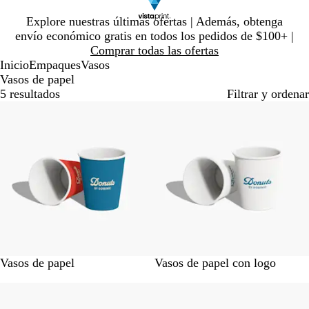
Diapositiva
Explore nuestras últimas ofertas | Además, obtenga
1
envío económico gratis en todos los pedidos de $100+ |
de
Comprar todas las ofertas
1
Inicio
Empaques
Vasos
Vasos de papel
5 resultados
Filtrar y ordenar
Lo más vendido
Vasos de papel
Vasos de papel con logo