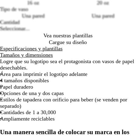
de
de
de
de
16 oz
20 oz
las
las
las
las
Tipo de vaso
Loading
flechas
flechas
flechas
flechas
Una pared
Una pared
options
para
para
para
para
Cantidad
arrastrar
arrastrar
arrastrar
arrastra
Seleccionar...
Vea nuestras plantillas
Cargue su diseño
Especificaciones y plantillas
Tamaños y dimensiones
Logre que su logotipo sea el protagonista con vasos de papel
desechables.
Área para imprimir el logotipo adelante
4 tamaños disponibles
Papel duradero
Opciones de una y dos capas
Estilos de tapadera con orificio para beber (se venden por
separado)
Cantidades de 1 a 30,000
Ampliamente reciclables
Una manera sencilla de colocar su marca en los