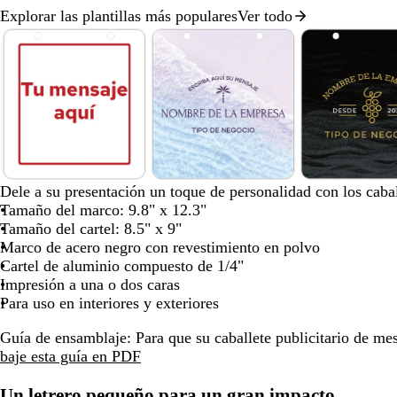
Explorar las plantillas más populares
Ver todo
las
las
las
Diapositiva
teclas
teclas
teclas
1
de
de
de
de
las
las
las
8
flechas
flechas
flechas
para
para
para
arrastrar
arrastrar
arrastrar
r
n
n
v
a
l
a
c
v
m
n
r
m
v
Dele a su presentación un toque de personalidad con los cabal
o
e
a
e
z
a
z
r
e
a
e
o
a
e
Tamaño del marco: 9.8" x 12.3"
j
g
r
r
u
v
u
e
r
l
g
j
r
r
Tamaño del cartel: 8.5" x 9"
o
r
a
d
l
a
l
m
d
v
r
o
r
d
Marco de acero negro con revestimiento en polvo
o
n
e
n
c
a
e
a
o
v
ó
e
Cartel de aluminio compuesto de 1/4"
j
e
d
l
a
i
n
a
Impresión a una o dos caras
a
s
a
a
z
n
z
Para uso en interiores y exteriores
m
r
u
o
u
Guía de ensamblaje:
Para que su caballete publicitario de mesa
e
o
l
l
baje esta guía en PDF
r
a
a
a
d
d
Un letrero pequeño para un gran impacto
l
o
o