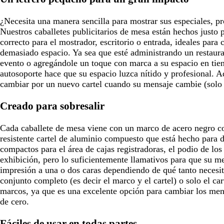
d
a
¿Necesita una manera sencilla para mostrar sus especiales, 
Nuestros caballetes publicitarios de mesa están hechos justo 
correcto para el mostrador, escritorio o entrada, ideales para 
demasiado espacio. Ya sea que esté administrando un restaur
evento o agregándole un toque con marca a su espacio en tien
autosoporte hace que su espacio luzca nítido y profesional. 
cambiar por un nuevo cartel cuando su mensaje cambie (solo el
Creado para sobresalir
Cada caballete de mesa viene con un marco de acero negro c
resistente cartel de aluminio compuesto que está hecho para d
compactos para el área de cajas registradoras, el podio de los 
exhibición, pero lo suficientemente llamativos para que su me
impresión a una o dos caras dependiendo de qué tanto necesit
conjunto completo (es decir el marco y el cartel) o solo el car
marcos, ya que es una excelente opción para cambiar los men
de cero.
Fáciles de usar en todas partes