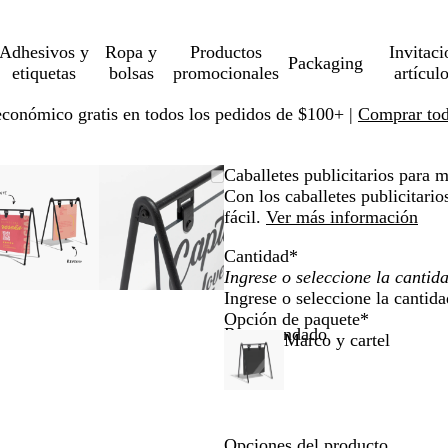
Adhesivos y
Ropa y
Productos
Invitaci
Packaging
etiquetas
bolsas
promocionales
artícul
económico gratis en todos los pedidos de $100+ |
Comprar toda
Imagen
Ampliado
Use
Haga
Imagen
Ampliado
Use
Haga
Caballetes publicitarios para 
ampliable
al
la
clic
ampliable
al
la
clic
Con los caballetes publicitari
con
mínimo
tecla
para
con
mínimo
tecla
para
fácil.
Ver más información
zoom
de
expandir
zoom
de
expandir
Cantidad
*
más
más
(+)
(+)
Ingrese o seleccione la cantida
y
y
Opción de paquete
*
menos
menos
Recomendado
Marco y cartel
(-)
(-)
para
para
r
acercar/alejar
acercar/alejar
con
con
zoom
zoom
Opciones del producto
y
y