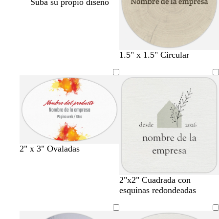
Suba su propio diseño
1.5" x 1.5" Circular
2" x 3" Ovaladas
g
g
g
g
g
2"x2" Cuadrada con
r
r
r
r
r
esquinas redondeadas
i
i
i
i
i
s
s
s
s
s