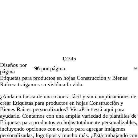
1
2
3
4
5
Página
Página
Página
Página
Página
Diseños por
1
2
3
4
5
página
Etiquetas para productos en hojas Construcción y Bienes
Raíces: traigamos su visión a la vida.
¿Anda en busca de una manera fácil y sin complicaciones de
crear Etiquetas para productos en hojas Construcción y
Bienes Raíces personalizados? VistaPrint está aquí para
ayudarle. Contamos con una amplia variedad de plantillas de
Etiquetas para productos en hojas totalmente personalizables,
incluyendo opciones con espacio para agregar imágenes
personalizadas, logotipos y mucho más. ¿Está trabajando con