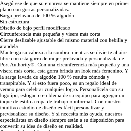
de
de
de
de
e
o
Asegúrese de que su empresa se mantiene siempre en primer
las
las
las
las
g
s
plano con gorras personalizadas.
flechas
flechas
flechas
flechas
r
a
Sarga prelavada de 100 % algodón
para
para
para
para
o
d
Sin estructura
arrastrar
arrastrar
arrastrar
arrastra
o
Diseño de bajo perfil modificado
i
Circunferencia más pequeña y visera más corta
n
Cierre deslizable ajustable del mismo material con hebilla y
t
arandela
e
Mantenga su cabeza a la sombra mientras se divierte al aire
n
libre con esta gorra de mujer prelavada y personalizada de
s
Port Authority®. Con una circunferencia más pequeña y una
o
visera más corta, esta gorra brinda un look más femenino. Y
la sarga lavada de algodón 100 % resulta cómoda y
transpirable. Y si esto fuera poco, es un regalo ideal de
verano para celebrar cualquier logro. Personalícela con su
logotipo, eslogan o emblema de su equipo para agregar un
toque de estilo a ropa de trabajo o informal. Con nuestro
intuitivo estudio de diseño es fácil personalizar y
previsualizar su diseño. Y si necesita más ayuda, nuestros
especialistas en diseño siempre están a su disposición para
convertir su idea de diseño en realidad.