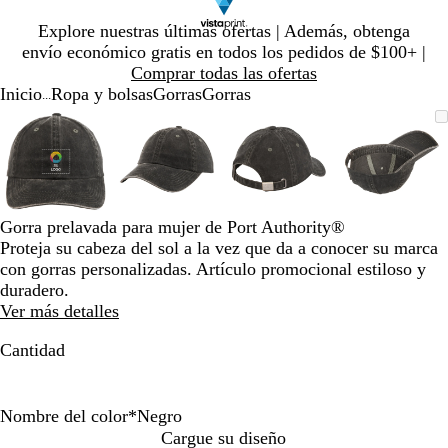
Diapositiva
Explore nuestras últimas ofertas | Además, obtenga
1
envío económico gratis en todos los pedidos de $100+ |
de
Comprar todas las ofertas
1
Inicio
Ropa y bolsas
Gorras
Gorras
...
Diapositiva
Imagen
Ampliado
Use
Haga
Imagen
Ampliado
Use
Haga
Imagen
Ampliado
Use
Haga
Imagen
Amplia
Use
Haga
1
ampliable
al
la
clic
ampliable
al
la
clic
ampliable
al
la
clic
ampliab
al
la
clic
de
con
mínimo
tecla
para
con
mínimo
tecla
para
con
mínimo
tecla
para
con
mínimo
tecla
para
4
zoom
de
expandir
zoom
de
expandir
zoom
de
expandir
zoom
de
expandi
más
más
más
más
(+)
(+)
(+)
(+)
Gorra prelavada para mujer de Port Authority®
y
y
y
y
Proteja su cabeza del sol a la vez que da a conocer su marca
menos
menos
menos
menos
con gorras personalizadas. Artículo promocional estiloso y
(-)
(-)
(-)
(-)
duradero.
para
para
para
para
Ver más detalles
acercar/alejar
acercar/alejar
acercar/alejar
acercar/
con
con
con
con
Cantidad
zoom
zoom
zoom
zoom
y
y
y
y
las
las
las
las
Nombre del color
*
Negro
teclas
teclas
teclas
teclas
N
R
Cargue su diseño