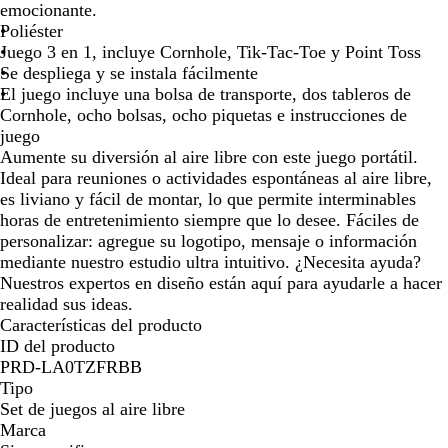
de
de
de
de
de
g
emocionante.
las
las
las
las
las
r
Poliéster
flechas
flechas
flechas
flechas
flecha
o
Juego 3 en 1, incluye Cornhole, Tik-Tac-Toe y Point Toss
para
para
para
para
para
Se despliega y se instala fácilmente
arrastrar
arrastrar
arrastrar
arrastrar
arrast
El juego incluye una bolsa de transporte, dos tableros de
Cornhole, ocho bolsas, ocho piquetas e instrucciones de
juego
Aumente su diversión al aire libre con este juego portátil.
Ideal para reuniones o actividades espontáneas al aire libre,
es liviano y fácil de montar, lo que permite interminables
horas de entretenimiento siempre que lo desee. Fáciles de
personalizar: agregue su logotipo, mensaje o información
mediante nuestro estudio ultra intuitivo. ¿Necesita ayuda?
Nuestros expertos en diseño están aquí para ayudarle a hacer
realidad sus ideas.
Características del producto
ID del producto
PRD-LA0TZFRBB
Tipo
Set de juegos al aire libre
Marca