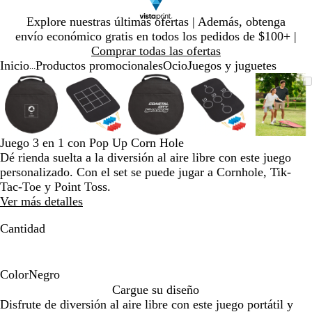
Diapositiva
Explore nuestras últimas ofertas | Además, obtenga
1
envío económico gratis en todos los pedidos de $100+ |
de
Comprar todas las ofertas
1
Inicio
Productos promocionales
Ocio
Juegos y juguetes
...
Diapositiva
Imagen
Ampliado
Use
Haga
Imagen
Ampliado
Use
Haga
Imagen
Ampliado
Use
Haga
Imagen
Ampliado
Use
Haga
Image
Ampli
Use
Haga
1
ampliable
al
la
clic
ampliable
al
la
clic
ampliable
al
la
clic
ampliable
al
la
clic
ampli
al
la
clic
de
con
mínimo
tecla
para
con
mínimo
tecla
para
con
mínimo
tecla
para
con
mínimo
tecla
para
con
míni
tecla
para
5
zoom
de
expandir
zoom
de
expandir
zoom
de
expandir
zoom
de
expandir
zoom
de
expan
más
más
más
más
más
Juego 3 en 1 con Pop Up Corn Hole
(+)
(+)
(+)
(+)
(+)
Dé rienda suelta a la diversión al aire libre con este juego
y
y
y
y
y
personalizado. Con el set se puede jugar a Cornhole, Tik-
menos
menos
menos
menos
meno
Tac-Toe y Point Toss.
(-)
(-)
(-)
(-)
(-)
Ver más detalles
para
para
para
para
para
acercar/alejar
acercar/alejar
acercar/alejar
acercar/alejar
acerca
Cantidad
con
con
con
con
con
zoom
zoom
zoom
zoom
zoom
y
y
y
y
y
Color
Negro
las
las
las
las
las
N
Cargue su diseño
teclas
teclas
teclas
teclas
teclas
e
Disfrute de diversión al aire libre con este juego portátil y