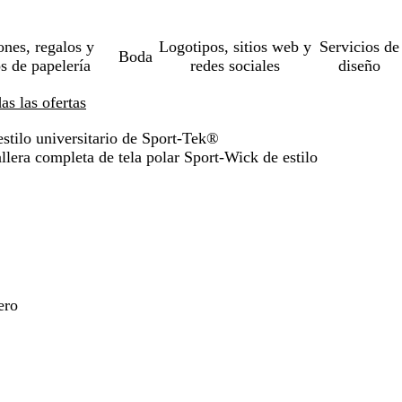
ones, regalos y
Logotipos, sitios web y
Servicios de
Boda
os de papelería
redes sociales
diseño
s las ofertas
stilo universitario de Sport-Tek®
lera completa de tela polar Sport-Wick de estilo
ero
o