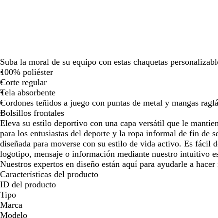
las
las
las
las
la
teclas
teclas
teclas
teclas
te
de
de
de
de
de
las
las
las
las
la
flechas
flechas
flechas
flechas
fl
para
para
para
para
pa
Suba la moral de su equipo con estas chaquetas personalizables
arrastrar
arrastrar
arrastrar
arrastrar
ar
100% poliéster
Corte regular
Tela absorbente
Cordones teñidos a juego con puntas de metal y mangas ragl
Bolsillos frontales
Eleva su estilo deportivo con una capa versátil que le manti
para los entusiastas del deporte y la ropa informal de fin de 
diseñada para moverse con su estilo de vida activo. Es fácil 
logotipo, mensaje o información mediante nuestro intuitivo e
Nuestros expertos en diseño están aquí para ayudarle a hacer 
Características del producto
ID del producto
Tipo
Marca
Modelo