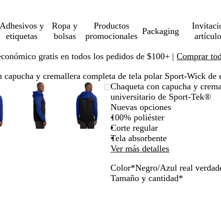
Adhesivos y
Ropa y
Productos
Invitaci
Packaging
etiquetas
bolsas
promocionales
artícul
económico gratis en todos los pedidos de $100+ |
Comprar toda
 capucha y cremallera completa de tela polar Sport-Wick de e
magen
mpliado
se
aga
Imagen
Ampliado
Use
Haga
Imagen
Ampliado
Use
Haga
Chaqueta con capucha y cremal
pliable
ic
ampliable
al
la
clic
ampliable
al
la
clic
universitario de Sport-Tek®
n
ínimo
cla
ra
con
mínimo
tecla
para
con
mínimo
tecla
para
Nuevas opciones
oom
pandir
zoom
de
expandir
zoom
de
expandir
100% poliéster
ás
más
más
Corte regular
)
(+)
(+)
Tela absorbente
y
y
Ver más detalles
enos
menos
menos
Color
*
Negro/Azul real verdad
)
(-)
(-)
G
N
N
N
Obligatori
Tamaño y cantidad
*
ra
para
para
r
e
e
e
ercar/alejar
acercar/alejar
acercar/alejar
i
g
g
g
n
con
con
s
r
r
r
oom
zoom
zoom
h
o
o
o
y
y