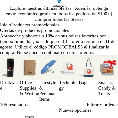
Diapositiva
Explore nuestras últimas ofertas | Además, obtenga
1
envío económico gratis en todos los pedidos de $100+ |
de
Comprar todas las ofertas
1
Inicio
Productos promocionales
Ofertas de productos promocionales
Aproveche y ahorre un 10% en sus bolsas favoritas por
tiempo limitado; ¡no se lo pierda! La oferta termina el 31 de
agosto. Utilice el código PROMODEALS3 al finalizar la
compra. No se puede combinar con otras ofertas.
Diapositivas
de
la
1
a
Drinkwar
Office
Lifestyle
Technolo
Bags
Snacks,
la
e
Supplies
&
gy
Candy &
3
& Writing
Personal
Treats
de
Items
6
105 resultados
Filtrar y ordenar
Lo más vendido
Nuevas opciones