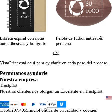
u
l
l
m
a
r
i
n
N
V
A
R
N
M
Libreta espiral con notas
Pelota de fútbol antiéstrés
o
e
e
z
o
a
a
autoadhesivas y bolígrafo
pequeña
g
r
u
j
t
r
1
2
3
r
d
l
o
u
r
Ir
Ir
Ir
o
e
r
ó
a
a
a
VistaPrint está
aquí para ayudarle
en cada paso del proceso.
l
a
n
la
la
la
i
l
página
página
página
Permítanos ayudarle
m
Nuestra empresa
a
Trustpilot
Nuestros clientes nos otorgan un Excelente en
Trustpilot
1.866.207.4955
Inicio
Política de privacidad y cookies