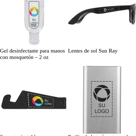
i
s
B
N
A
B
R
Gel desinfectante para manos
Lentes de sol Sun Ray
o
e
z
l
o
con mosquetón – 2 oz
r
g
u
a
j
Nuevas opciones
r
r
l
n
o
a
o
c
r
o