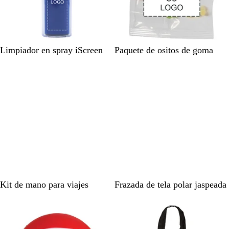
o
A
N
T
Limpiador en spray iScreen
Paquete de ositos de goma
z
e
r
u
g
a
l
r
n
o
s
p
a
r
e
n
t
e
T
N
A
Kit de mano para viajes
Frazada de tela polar jaspeada
r
e
z
a
g
u
n
r
l
s
o