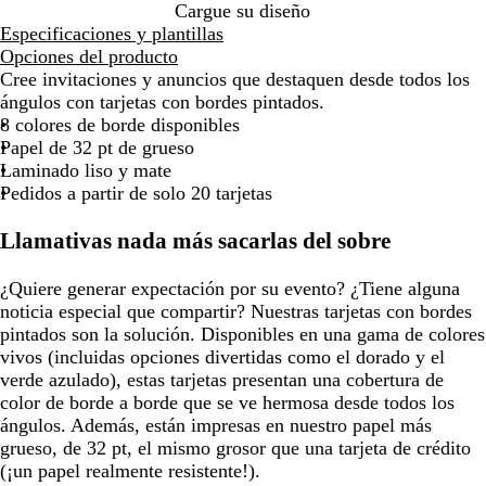
de
de
de
de
de
a
o
l
d
r
r
t
d
Cargue su diseño
las
las
las
las
las
d
e
i
o
e
e
Especificaciones y plantillas
flechas
flechas
flechas
flechas
flecha
o
a
l
a
Opciones del producto
para
para
para
para
para
z
l
d
Cree invitaciones y anuncios que destaquen desde todos los
arrastrar
arrastrar
arrastrar
arrastrar
arrast
u
o
o
ángulos con tarjetas con bordes pintados.
l
8 colores de borde disponibles
a
Papel de 32 pt de grueso
d
Laminado liso y mate
o
Pedidos a partir de solo 20 tarjetas
Llamativas nada más sacarlas del sobre
¿Quiere generar expectación por su evento? ¿Tiene alguna
noticia especial que compartir? Nuestras tarjetas con bordes
pintados son la solución. Disponibles en una gama de colores
vivos (incluidas opciones divertidas como el dorado y el
verde azulado), estas tarjetas presentan una cobertura de
color de borde a borde que se ve hermosa desde todos los
ángulos. Además, están impresas en nuestro papel más
grueso, de 32 pt, el mismo grosor que una tarjeta de crédito
(¡un papel realmente resistente!).