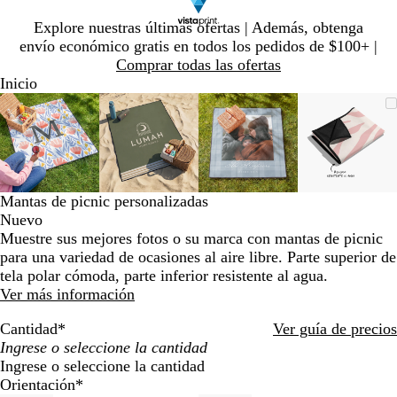
Diapositiva
Explore nuestras últimas ofertas | Además, obtenga
1
envío económico gratis en todos los pedidos de $100+ |
de
Comprar todas las ofertas
1
Inicio
Diapositiva
Imagen
Ampliado
Use
Haga
Imagen
Ampliado
Use
Haga
Imagen
Ampliado
Use
Haga
Imagen
Amplia
Use
Haga
1
ampliable
al
la
clic
ampliable
al
la
clic
ampliable
al
la
clic
ampliab
al
la
clic
de
con
mínimo
tecla
para
con
mínimo
tecla
para
con
mínimo
tecla
para
con
mínimo
tecla
para
4
zoom
de
expandir
zoom
de
expandir
zoom
de
expandir
zoom
de
expandi
más
más
más
más
(+)
(+)
(+)
(+)
Mantas de picnic personalizadas
y
y
y
y
Nuevo
menos
menos
menos
menos
Muestre sus mejores fotos o su marca con mantas de picnic
(-)
(-)
(-)
(-)
para una variedad de ocasiones al aire libre. Parte superior de
para
para
para
para
tela polar cómoda, parte inferior resistente al agua.
acercar/alejar
acercar/alejar
acercar/alejar
acercar/
Ver más información
con
con
con
con
zoom
zoom
zoom
zoom
Cantidad
*
Ver guía de precios
y
y
y
y
las
las
las
las
Ingrese o seleccione la cantidad
teclas
teclas
teclas
teclas
Orientación
*