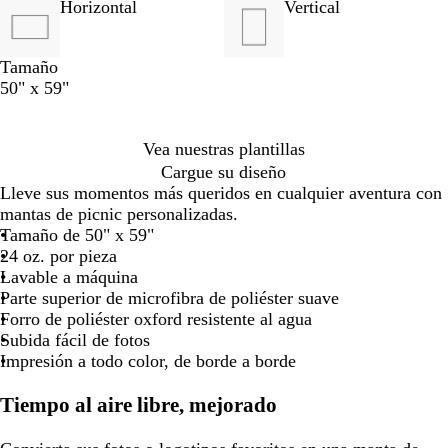
de
de
de
de
Horizontal
Vertical
las
las
las
las
flechas
flechas
flechas
flechas
para
para
para
para
Tamaño
arrastrar
arrastrar
arrastrar
arrastra
50" x 59"
Vea nuestras plantillas
Cargue su diseño
Lleve sus momentos más queridos en cualquier aventura con
mantas de picnic personalizadas.
Tamaño de 50" x 59"
24 oz. por pieza
Lavable a máquina
Parte superior de microfibra de poliéster suave
Forro de poliéster oxford resistente al agua
Subida fácil de fotos
Impresión a todo color, de borde a borde
Tiempo al aire libre, mejorado