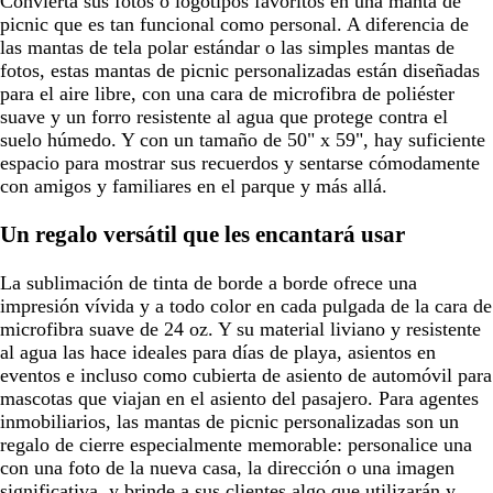
Convierta sus fotos o logotipos favoritos en una manta de
picnic que es tan funcional como personal. A diferencia de
las mantas de tela polar estándar o las simples mantas de
fotos, estas mantas de picnic personalizadas están diseñadas
para el aire libre, con una cara de microfibra de poliéster
suave y un forro resistente al agua que protege contra el
suelo húmedo. Y con un tamaño de 50" x 59", hay suficiente
espacio para mostrar sus recuerdos y sentarse cómodamente
con amigos y familiares en el parque y más allá.
Un regalo versátil que les encantará usar
La sublimación de tinta de borde a borde ofrece una
impresión vívida y a todo color en cada pulgada de la cara de
microfibra suave de 24 oz. Y su material liviano y resistente
al agua las hace ideales para días de playa, asientos en
eventos e incluso como cubierta de asiento de automóvil para
mascotas que viajan en el asiento del pasajero. Para agentes
inmobiliarios, las mantas de picnic personalizadas son un
regalo de cierre especialmente memorable: personalice una
con una foto de la nueva casa, la dirección o una imagen
significativa, y brinde a sus clientes algo que utilizarán y