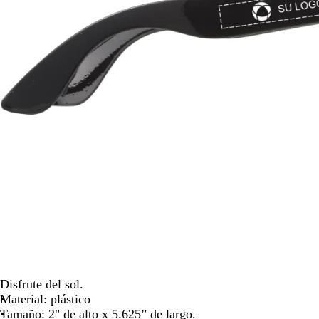
las
teclas
de
las
flechas
para
arrastrar
Disfrute del sol.
Material: plástico
Tamaño: 2" de alto x 5.625” de largo.