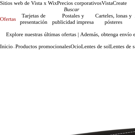
Sitios web de Vista x Wix
Precios corporativos
VistaCreate
Tarjetas de
Postales y
Carteles, lonas y
Ofertas
presentación
publicidad impresa
pósteres
Diapositiva
Explore nuestras últimas ofertas | Además, obtenga envío 
1
de
Inicio
Productos promocionales
Ocio
Lentes de sol
Lentes de 
1
...
Diapositiva
Imagen
Ampliado
Use
Haga
1
ampliable
al
la
clic
de
con
mínimo
tecla
para
1
zoom
de
expandir
más
(+)
y
menos
(-)
para
acercar/alejar
con
zoom
y