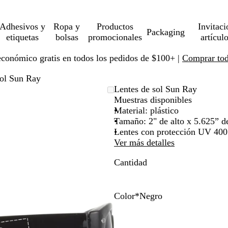
Adhesivos y
Ropa y
Productos
Invitaci
Packaging
etiquetas
bolsas
promocionales
artícul
económico gratis en todos los pedidos de $100+ |
Comprar toda
sol Sun Ray
Lentes de sol Sun Ray
Muestras disponibles
Material: plástico
Tamaño: 2" de alto x 5.625” de
Lentes con protección UV 400
Ver más detalles
Cantidad
Color
*
Negro
N
A
R
B
e
z
o
l
g
u
j
a