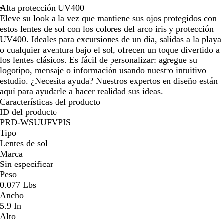
de
de
de
de
de
de
í
Alta protección UV400
las
las
las
las
las
las
r
Eleve su look a la vez que mantiene sus ojos protegidos con
flechas
flechas
flechas
flechas
flechas
flech
i
estos lentes de sol con los colores del arco iris y protección
para
para
para
para
para
para
s
UV400. Ideales para excursiones de un día, salidas a la playa
arrastrar
arrastrar
arrastrar
arrastrar
arrastrar
arras
o cualquier aventura bajo el sol, ofrecen un toque divertido a
los lentes clásicos. Es fácil de personalizar: agregue su
logotipo, mensaje o información usando nuestro intuitivo
estudio. ¿Necesita ayuda? Nuestros expertos en diseño están
aquí para ayudarle a hacer realidad sus ideas.
Características del producto
ID del producto
PRD-WSUUFVPIS
Tipo
Lentes de sol
Marca
Sin especificar
Peso
0.077 Lbs
Ancho
5.9 In
Alto