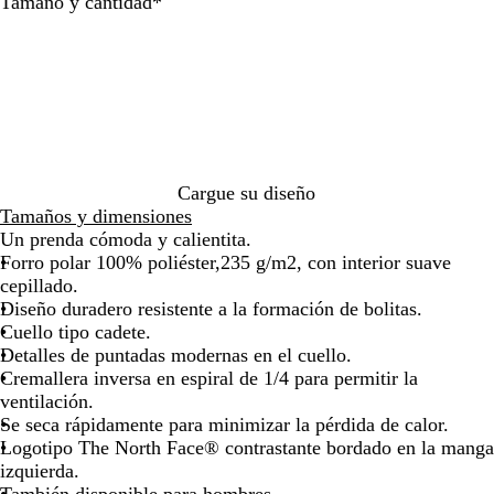
A
N
Obligatorio
de
de
de
Tamaño y cantidad
*
z
e
las
las
las
u
g
flechas
flechas
flechas
l
r
para
para
para
e
o
arrastrar
arrastrar
arrastrar
n
c
e
n
Cargue su diseño
d
Tamaños y dimensiones
i
Un prenda cómoda y calientita.
d
Forro polar 100% poliéster,235 g/m2, con interior suave
o
cepillado.
Diseño duradero resistente a la formación de bolitas.
Cuello tipo cadete.
Detalles de puntadas modernas en el cuello.
Cremallera inversa en espiral de 1/4 para permitir la
ventilación.
Se seca rápidamente para minimizar la pérdida de calor.
Logotipo The North Face® contrastante bordado en la manga
izquierda.
También disponible para hombres