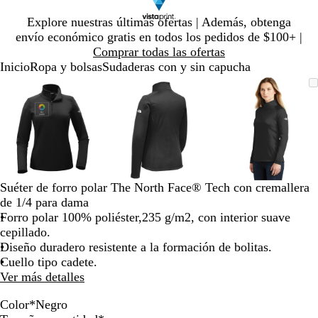
Diapositiva
Explore nuestras últimas ofertas | Además, obtenga
1
envío económico gratis en todos los pedidos de $100+ |
de
Comprar todas las ofertas
1
Inicio
Ropa y bolsas
Sudaderas con y sin capucha
Diapositiva
Imagen
Ampliado
Use
Haga
Imagen
Ampliado
Use
Haga
Imagen
Ampliado
Use
Haga
1
ampliable
al
la
clic
ampliable
al
la
clic
ampliable
al
la
clic
de
con
mínimo
tecla
para
con
mínimo
tecla
para
con
mínimo
tecla
para
3
zoom
de
expandir
zoom
de
expandir
zoom
de
expandir
más
más
más
(+)
(+)
(+)
y
y
y
menos
menos
menos
Suéter de forro polar The North Face® Tech con cremallera
(-)
(-)
(-)
de 1/4 para dama
para
para
para
Forro polar 100% poliéster,235 g/m2, con interior suave
acercar/alejar
acercar/alejar
acercar/al
cepillado.
con
con
con
Diseño duradero resistente a la formación de bolitas.
zoom
zoom
zoom
Cuello tipo cadete.
y
y
y
Ver más detalles
las
las
las
teclas
teclas
teclas
Color
*
Negro