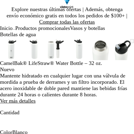
Diapositiva
Explore nuestras últimas ofertas | Además, obtenga
1
envío económico gratis en todos los pedidos de $100+ |
de
Comprar todas las ofertas
1
Inicio
Productos promocionales
Vasos y botellas
...
Botellas de agua
Diapositiva
Imagen
Ampliado
Use
Haga
Imagen
Ampliado
Use
Haga
Imagen
Ampliado
Use
Haga
Imagen
Ampliado
Use
Haga
Imagen
Ampliado
Use
Haga
Imag
Ampl
Use
Haga
1
ampliable
al
la
clic
ampliable
al
la
clic
ampliable
al
la
clic
ampliable
al
la
clic
ampliable
al
la
clic
ampl
al
la
clic
de
con
mínimo
tecla
para
con
mínimo
tecla
para
con
mínimo
tecla
para
con
mínimo
tecla
para
con
mínimo
tecla
para
con
míni
tecla
para
6
zoom
de
expandir
zoom
de
expandir
zoom
de
expandir
zoom
de
expandir
zoom
de
expandir
zoo
de
expa
CamelBak® LifeStraw® Water Bottle – 32 oz.
más
más
más
más
más
más
Nuevo
(+)
(+)
(+)
(+)
(+)
(+)
Mantente hidratado en cualquier lugar con una válvula de
y
y
y
y
y
y
mordida a prueba de derrames y un filtro incorporado. El
menos
menos
menos
menos
menos
meno
acero inoxidable de doble pared mantiene las bebidas frías
(-)
(-)
(-)
(-)
(-)
(-)
durante 24 horas o calientes durante 8 horas.
para
para
para
para
para
para
Ver más detalles
acercar/alejar
acercar/alejar
acercar/alejar
acercar/alejar
acercar/alejar
acerc
con
con
con
con
con
con
Cantidad
zoom
zoom
zoom
zoom
zoom
zoo
y
y
y
y
y
y
las
las
las
las
las
las
Color
Blanco