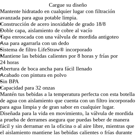
teclas
teclas
teclas
teclas
teclas
tecla
B
Cargue su diseño
de
de
de
de
de
de
l
Mantente hidratado en cualquier lugar con filtración
las
las
las
las
las
las
a
avanzada para agua potable limpia.
flechas
flechas
flechas
flechas
flechas
flech
n
Construcción de acero inoxidable de grado 18/8
para
para
para
para
para
para
c
Doble capa, aislamiento de cobre al vacío
arrastrar
arrastrar
arrastrar
arrastrar
arrastrar
arras
o
Tapa enroscada con una válvula de mordida antigoteo
Asa para agarrarla con un dedo
Sistema de filtro LifeStraw® incorporado
Mantiene las bebidas calientes por 8 horas y frías por
24 horas
Abertura de boca ancha para fácil llenado
Acabado con pintura en polvo
Sin BPA
Capacidad para 32 onzas
Mantén tus bebidas a la temperatura perfecta con esta botella
de agua con aislamiento que cuenta con un filtro incorporado
para agua limpia y de gran sabor en cualquier lugar.
Diseñada para la vida en movimiento, la válvula de mordida
a prueba de derrames asegura que puedas beber de manera
fácil y sin derramar en la oficina o al aire libre, mientras que
el aislamiento mantiene las bebidas calientes o frías durante