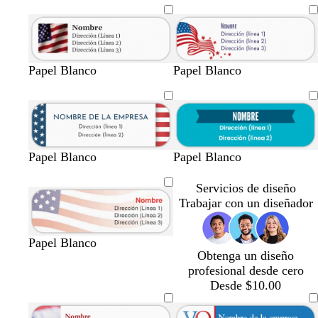
Papel Blanco
Papel Blanco
v
b
v
a
a
Papel Blanco
Papel Blanco
e
l
e
z
z
r
a
r
u
u
Servicios de diseño
d
n
d
l
l
Trabajar con un diseñador
e
c
e
o
o
a
o
s
s
Papel Blanco
z
c
c
Obtenga un diseño
u
u
u
profesional desde cero
l
r
r
Desde $10.00
a
o
o
d