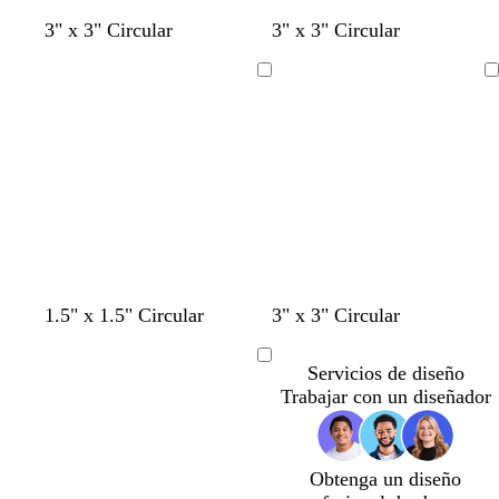
t
c
a
g
v
3" x 3" Circular
3" x 3" Circular
o
r
m
r
e
s
e
a
i
r
Cargando
Cargando
t
m
r
s
d
a
a
i
o
e
d
l
s
o
o
l
c
l
o
u
i
r
v
o
a
1.5" x 1.5" Circular
3" x 3" Circular
Cargando
Servicios de diseño
Trabajar con un diseñador
Obtenga un diseño