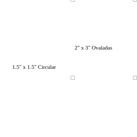
d
r
Cargando
Cargando
e
m
a
r
2" x 3" Ovaladas
1.5" x 1.5" Circular
Cargando
Cargando