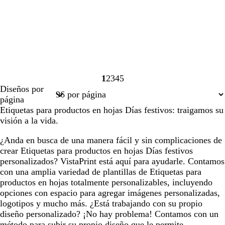
1
2
3
4
5
Página
Página
Página
Página
Página
Diseños por
1
2
3
4
5
página
Etiquetas para productos en hojas Días festivos: traigamos su
visión a la vida.
¿Anda en busca de una manera fácil y sin complicaciones de
crear Etiquetas para productos en hojas Días festivos
personalizados? VistaPrint está aquí para ayudarle. Contamos
con una amplia variedad de plantillas de Etiquetas para
productos en hojas totalmente personalizables, incluyendo
opciones con espacio para agregar imágenes personalizadas,
logotipos y mucho más. ¿Está trabajando con su propio
diseño personalizado? ¡No hay problema! Contamos con un
método para subir su propio diseño que le permite