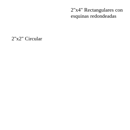
e
d
o
2"x4" Rectangulares con
esquinas redondeadas
2"x2" Circular
Cargando
Cargando