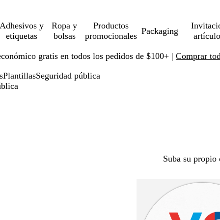
Adhesivos y
Ropa y
Productos
Invitaci
Packaging
etiquetas
bolsas
promocionales
artícul
económico gratis en todos los pedidos de $100+ |
Comprar toda
s
Plantillas
Seguridad pública
ública
Suba su propio 