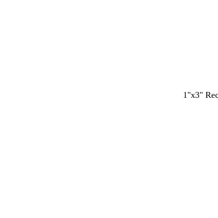
1"x3" Rec
Cargando