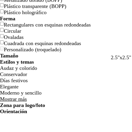
Metalizado dorado (BOPP)
l
l
j
j
o
o
n
n
t
t
Plástico transparente (BOPP)
l
l
a
a
a
a
Plástico holográfico
o
o
Forma
Rectangulares con esquinas redondeadas
Circular
Ovaladas
Cuadrada con esquinas redondeadas
Personalizado (troquelado)
Tamaño
2.5"x2.5"
Estilos y temas
Audaz y colorido
Conservador
Días festivos
Elegante
Moderno y sencillo
Mostrar más
Zona para logo/foto
Orientación