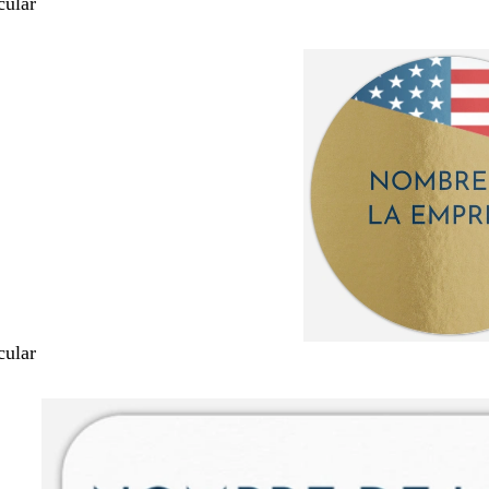
cular
cular