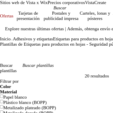
Sitios web de Vista x Wix
Precios corporativos
VistaCreate
Tarjetas de
Postales y
Carteles, lonas y
Ofertas
presentación
publicidad impresa
pósteres
Diapositiva
Explore nuestras últimas ofertas | Además, obtenga envío 
1
de
Inicio
Adhesivos y etiquetas
Etiquetas para productos en hoja
1
...
Plantillas de Etiquetas para productos en hojas - Seguridad p
Buscar
plantillas
20 resultados
Filtros
Filtrar por
Color
a
a
v
v
a
a
n
n
r
r
g
g
b
b
n
n
m
m
c
c
v
v
r
r
Material
z
z
e
e
m
m
a
a
o
o
r
r
l
l
e
e
a
a
r
r
i
i
o
o
Papel blanco
u
u
r
r
a
a
r
r
j
j
i
i
a
a
g
g
r
r
e
e
o
o
s
s
Plástico blanco (BOPP)
l
l
d
d
r
r
a
a
o
o
s
s
n
n
r
r
r
r
m
m
l
l
a
a
Metalizado plateado (BOPP)
e
e
i
i
n
n
c
c
o
o
ó
ó
a
a
e
e