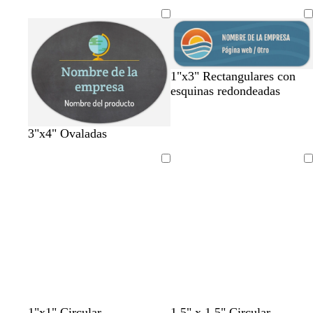
1"x3" Rectangulares con
esquinas redondeadas
3"x4" Ovaladas
Cargando
Cargando
a
n
r
r
v
1"x1" Circular
1.5" x 1.5" Circular