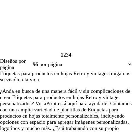
1
2
3
4
Página
Página
Página
Página
Diseños por
1
2
3
4
página
Etiquetas para productos en hojas Retro y vintage: traigamos
su visión a la vida.
¿Anda en busca de una manera fácil y sin complicaciones de
crear Etiquetas para productos en hojas Retro y vintage
personalizados? VistaPrint está aquí para ayudarle. Contamos
con una amplia variedad de plantillas de Etiquetas para
productos en hojas totalmente personalizables, incluyendo
opciones con espacio para agregar imágenes personalizadas,
logotipos y mucho más. ¿Está trabajando con su propio