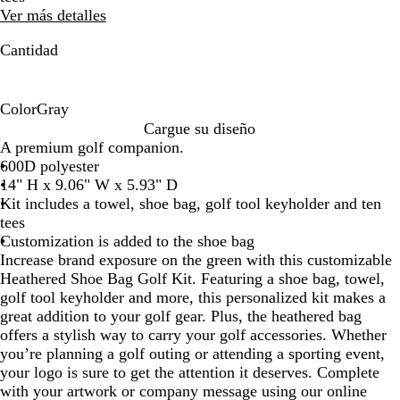
de
de
Ver más detalles
las
las
flechas
flechas
Cantidad
para
para
arrastrar
arrastrar
Color
Gray
G
Cargue su diseño
r
A premium golf companion.
a
600D polyester
y
14" H x 9.06" W x 5.93" D
Kit includes a towel, shoe bag, golf tool keyholder and ten
tees
Customization is added to the shoe bag
Increase brand exposure on the green with this customizable
Heathered Shoe Bag Golf Kit. Featuring a shoe bag, towel,
golf tool keyholder and more, this personalized kit makes a
great addition to your golf gear. Plus, the heathered bag
offers a stylish way to carry your golf accessories. Whether
you’re planning a golf outing or attending a sporting event,
your logo is sure to get the attention it deserves. Complete
with your artwork or company message using our online