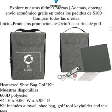
Diapositiva
Explore nuestras últimas ofertas | Además, obtenga
1
envío económico gratis en todos los pedidos de $100+ |
de
Comprar todas las ofertas
1
Inicio
Productos promocionales
Ocio
Accesorios de golf
...
Diapositiva
Imagen
Ampliado
Use
Haga
Imagen
Ampliado
Use
Haga
1
ampliable
al
la
clic
ampliable
al
la
clic
de
con
mínimo
tecla
para
con
mínimo
tecla
para
2
zoom
de
expandir
zoom
de
expandir
más
más
(+)
(+)
y
y
menos
menos
(-)
(-)
para
para
acercar/alejar
acercar/alejar
Heathered Shoe Bag Golf Kit
con
con
Muestras disponibles
zoom
zoom
600D polyester
y
y
14" H x 9.06" W x 5.93" D
las
las
Kit includes a towel, shoe bag, golf tool keyholder and ten
teclas
teclas
tees