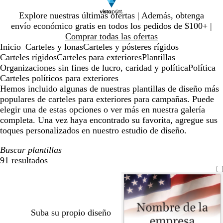
Diapositiva
Explore nuestras últimas ofertas | Además, obtenga
1
envío económico gratis en todos los pedidos de $100+ |
de
Comprar todas las ofertas
1
Inicio
Carteles y lonas
Carteles y pósteres rígidos
...
Carteles rígidos
Carteles para exteriores
Plantillas
Organizaciones sin fines de lucro, caridad y política
Política
Carteles políticos para exteriores
Hemos incluido algunas de nuestras plantillas de diseño más
populares de carteles para exteriores para campañas. Puede
elegir una de estas opciones o ver más en nuestra galería
completa. Una vez haya encontrado su favorita, agregue sus
toques personalizados en nuestro estudio de diseño.
Buscar plantillas
91 resultados
Filtros
Suba su propio diseño