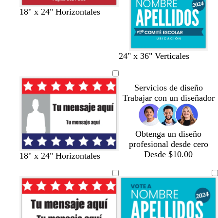
r
a
c
b
18" x 24" Horizontales
o
z
r
l
j
u
e
a
o
l
m
n
o
a
c
v
p
b
a
v
24" x 36" Verticales
s
o
e
ú
l
z
e
c
r
r
a
u
r
u
d
p
n
l
d
Servicios de diseño
r
e
u
c
o
e
Trabajar con un diseñador
o
a
r
o
s
z
a
c
u
o
u
Obtenga un diseño
l
s
r
profesional desde cero
a
c
o
Desde $10.00
18" x 24" Horizontales
d
u
o
r
o