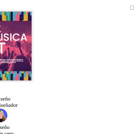
iseño
iseñador
seño
de cero