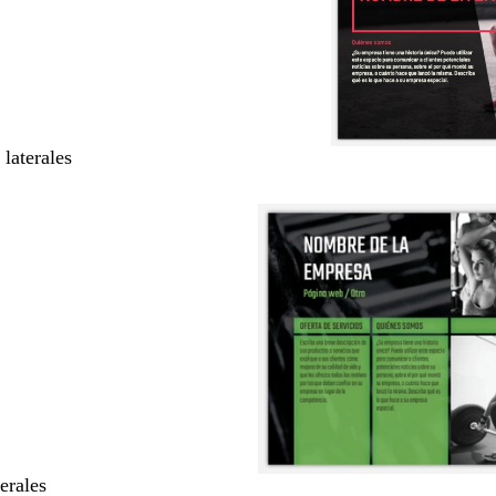
 laterales
terales