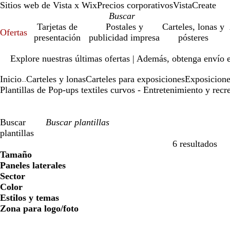
Sitios web de Vista x Wix
Precios corporativos
VistaCreate
Tarjetas de
Postales y
Carteles, lonas y
Ofertas
presentación
publicidad impresa
pósteres
Diapositiva
Explore nuestras últimas ofertas | Además, obtenga envío 
1
de
Inicio
Carteles y lonas
Carteles para exposiciones
Exposicione
1
...
Plantillas de Pop-ups textiles curvos - Entretenimiento y recr
Buscar
plantillas
6 resultados
Filtros
Tamaño
Paneles laterales
Sector
Color
Estilos y temas
Zona para logo/foto