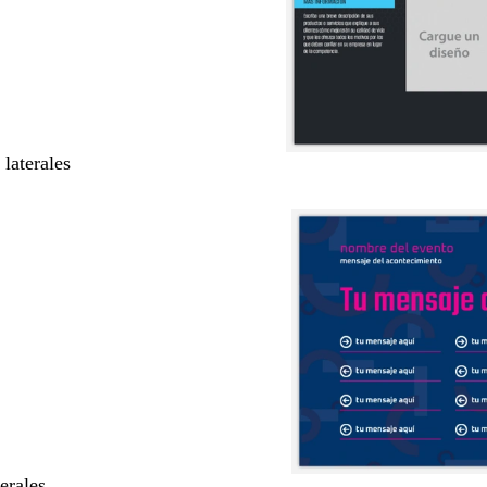
 laterales
terales