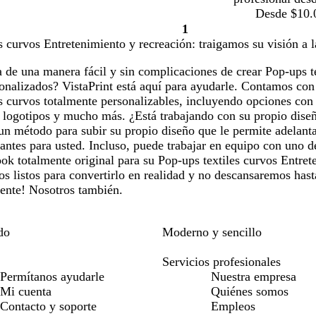
Desde $10.
1
Página
s curvos Entretenimiento y recreación: traigamos su visión a l
1
 de una manera fácil y sin complicaciones de crear Pop-ups t
onalizados? VistaPrint está aquí para ayudarle. Contamos con 
s curvos totalmente personalizables, incluyendo opciones con
, logotipos y mucho más. ¿Está trabajando con su propio dis
 método para subir su propio diseño que le permite adelantar
antes para usted. Incluso, puede trabajar en equipo con uno d
ook totalmente original para su Pop-ups textiles curvos Entre
os listos para convertirlo en realidad y no descansaremos hasta
lente! Nosotros también.
do
Moderno y sencillo
Servicios profesionales
Permítanos ayudarle
Nuestra empresa
Mi cuenta
Quiénes somos
Contacto y soporte
Empleos