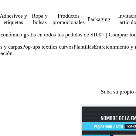
Adhesivos y
Ropa y
Productos
Invitaci
Packaging
etiquetas
bolsas
promocionales
artícul
económico gratis en todos los pedidos de $100+ |
Comprar toda
s y carpas
Pop-ups textiles curvos
Plantillas
Entretenimiento y 
eación
Suba su propio 