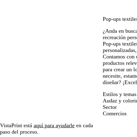
q
u
e
Pop-ups textile
¿Anda en busca
recreación pers
Pop-ups textile
personalizadas
Contamos con un
productos relev
para crear un l
necesite, estam
diseñar? ¡Exce
Estilos y temas
Audaz y colori
Sector
Comercios
VistaPrint está
aquí para ayudarle
en cada
paso del proceso.