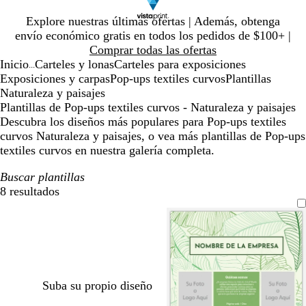
Diapositiva
Explore nuestras últimas ofertas | Además, obtenga
1
envío económico gratis en todos los pedidos de $100+ |
de
Comprar todas las ofertas
1
Inicio
Carteles y lonas
Carteles para exposiciones
...
Exposiciones y carpas
Pop-ups textiles curvos
Plantillas
Naturaleza y paisajes
Plantillas de Pop-ups textiles curvos - Naturaleza y paisajes
Descubra los diseños más populares para Pop-ups textiles
curvos Naturaleza y paisajes, o vea más plantillas de Pop-ups
textiles curvos en nuestra galería completa.
Buscar plantillas
8 resultados
Filtros
Suba su propio diseño