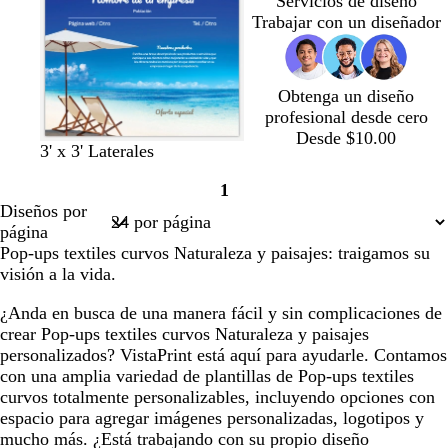
Servicios de diseño
q
r
r
Trabajar con un diseñador
u
o
o
e
Obtenga un diseño
profesional desde cero
Desde $10.00
3' x 3' Laterales
1
Página
Diseños por
1
página
Pop-ups textiles curvos Naturaleza y paisajes: traigamos su
visión a la vida.
¿Anda en busca de una manera fácil y sin complicaciones de
crear Pop-ups textiles curvos Naturaleza y paisajes
personalizados? VistaPrint está aquí para ayudarle. Contamos
con una amplia variedad de plantillas de Pop-ups textiles
curvos totalmente personalizables, incluyendo opciones con
espacio para agregar imágenes personalizadas, logotipos y
mucho más. ¿Está trabajando con su propio diseño