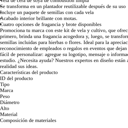
Vela de cera de soya de combustión limpia
las
las
las
las
las
las
l
Se transforma en un plantador reutilizable después de su uso
teclas
teclas
teclas
teclas
teclas
teclas
t
Incluye un paquete de semillas con cada vela
de
de
de
de
de
de
d
Acabado interior brillante con motas.
las
las
las
las
las
las
l
Cuatro opciones de fragancia y brote disponibles
flechas
flechas
flechas
flechas
flechas
flechas
f
Promociona tu marca con este kit de vela y cultivo, que ofre
para
para
para
para
para
para
p
primero, brinda una fragancia acogedora y, luego, se transfo
arrastrar
arrastrar
arrastrar
arrastrar
arrastrar
arrastrar
a
semillas incluidas para hierbas o flores. Ideal para la apreciac
reconocimiento de empleados o regalos en eventos que dejan
fácil de personalizar: agregue su logotipo, mensaje o informa
estudio. ¿Necesita ayuda? Nuestros expertos en diseño están 
realidad sus ideas.
Características del producto
ID del producto
Tipo
Marca
Peso
Diámetro
Alto
Material
Composición de materiales