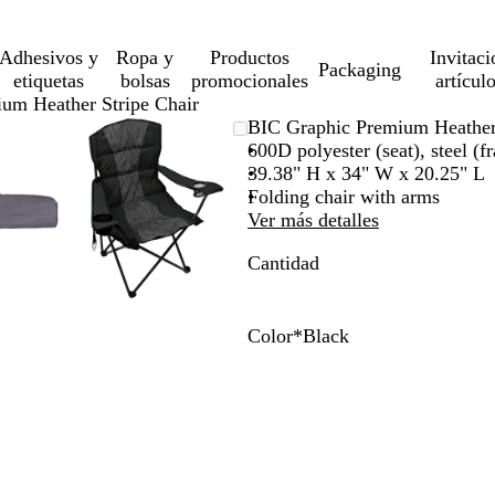
Adhesivos y
Ropa y
Productos
Invitaci
Packaging
etiquetas
bolsas
promocionales
artícul
um Heather Stripe Chair
gen
liado
a
Imagen
Ampliado
Use
Haga
BIC Graphic Premium Heather 
liable
ampliable
al
la
clic
600D polyester (seat), steel (f
imo
a
a
con
mínimo
tecla
para
39.38" H x 34" W x 20.25" L
om
andir
zoom
de
expandir
Folding chair with arms
más
Ver más detalles
(+)
Cantidad
y
os
menos
(-)
a
para
Color
*
Black
car/alejar
acercar/alejar
R
B
B
con
e
l
l
om
zoom
d
u
a
y
e
c
las
k
as
teclas