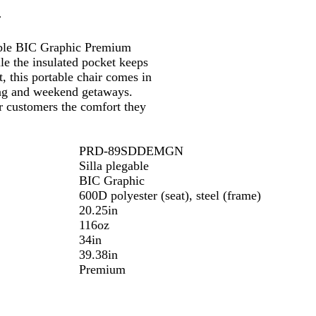
de
las
r
has
flechas
a
para
able BIC Graphic Premium
strar
arrastrar
le the insulated pocket keeps
t, this portable chair comes in
ing and weekend getaways.
er customers the comfort they
PRD-89SDDEMGN
Silla plegable
BIC Graphic
600D polyester (seat), steel (frame)
20.25in
116oz
34in
39.38in
Premium