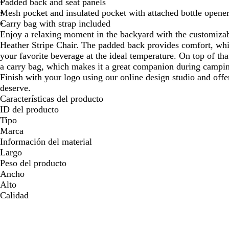
de
de
de
Padded back and seat panels
las
las
las
Mesh pocket and insulated pocket with attached bottle opene
flechas
flechas
flec
Carry bag with strap included
para
para
par
Enjoy a relaxing moment in the backyard with the customiz
arrastrar
arrastrar
arra
Heather Stripe Chair. The padded back provides comfort, whi
your favorite beverage at the ideal temperature. On top of tha
a carry bag, which makes it a great companion during camp
Finish with your logo using our online design studio and off
deserve.
Características del producto
ID del producto
Tipo
Marca
Información del material
Largo
Peso del producto
Ancho
Alto
Calidad