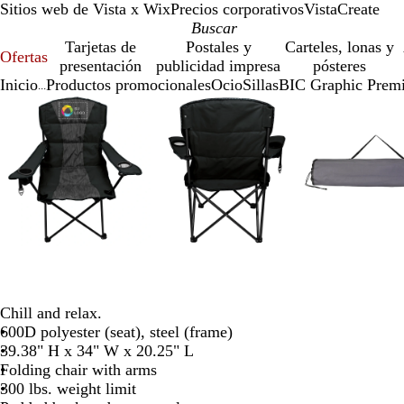
Sitios web de Vista x Wix
Precios corporativos
VistaCreate
Tarjetas de
Postales y
Carteles, lonas y
Ofertas
presentación
publicidad impresa
pósteres
Inicio
Productos promocionales
Ocio
Sillas
BIC Graphic Premi
...
Diapositiva
Imagen
Ampliado
Use
Haga
Imagen
Ampliado
Use
Haga
Ima
Amp
Use
Hag
1
ampliable
al
la
clic
ampliable
al
la
clic
amp
al
la
clic
de
con
mínimo
tecla
para
con
mínimo
tecla
para
con
mín
tecl
par
4
zoom
de
expandir
zoom
de
expandir
zo
de
exp
más
más
más
(+)
(+)
(+)
y
y
y
menos
menos
men
(-)
(-)
(-)
para
para
par
acercar/alejar
acercar/alejar
acer
con
con
con
Chill and relax.
zoom
zoom
zo
600D polyester (seat), steel (frame)
y
y
y
39.38" H x 34" W x 20.25" L
las
las
las
Folding chair with arms
teclas
teclas
tecl
300 lbs. weight limit