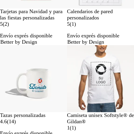
Tarjetas para Navidad y para
Calendarios de pared
las fiestas personalizadas
personalizados
2
1
5
(
2
)
5
(
1
)
r
r
Envío exprés disponible
Envío exprés disponible
e
e
Better by Design
Better by Design
s
s
-20%
Lo más vendido
e
e
ñ
ñ
a
a
s
B
V
N
G
A
Tazas personalizadas
Camiseta unisex Softstyle® de
1
l
e
a
r
z
4.6
(
14
)
Gildan®
4
a
r
r
i
u
1
1
(
1
)
Envío exprés disponible
r
n
d
a
s
l
r