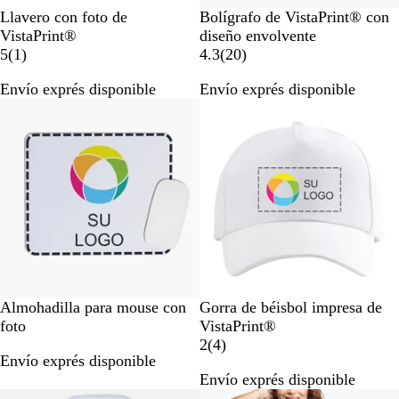
B
B
Llavero con foto de
Bolígrafo de VistaPrint® con
l
l
VistaPrint®
diseño envolvente
a
1
a
2
5
(
1
)
4.3
(
20
)
n
r
n
0
Envío exprés disponible
Envío exprés disponible
c
e
c
r
Lo más vendido
Lo más vendido
o
s
o
e
e
s
ñ
e
a
ñ
a
s
B
B
N
A
A
R
Almohadilla para mouse con
Gorra de béisbol impresa de
l
l
e
z
z
o
foto
VistaPrint®
a
a
g
u
u
j
4
2
(
4
)
Envío exprés disponible
n
n
r
l
l
o
r
Envío exprés disponible
c
c
o
r
m
e
Nuevo bajo precio
Nuevo bajo precio