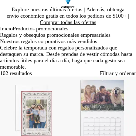
Diapositiva
Explore nuestras últimas ofertas | Además, obtenga
1
envío económico gratis en todos los pedidos de $100+ |
de
Comprar todas las ofertas
1
Inicio
Productos promocionales
Regalos y obsequios promocionales empresariales
Nuestros regalos corporativos más vendidos
Celebre la temporada con regalos personalizados que
destaquen su marca. Desde prendas de vestir cómodas hasta
artículos útiles para el día a día, haga que cada gesto sea
memorable.
102 resultados
Filtrar y ordenar
Lo más vendido
Lo más vendido