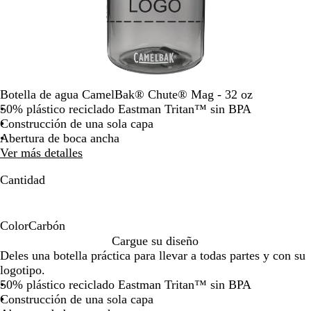
teclas
de
las
flechas
para
arrastrar
Botella de agua CamelBak® Chute® Mag - 32 oz
50% plástico reciclado Eastman Tritan™ sin BPA
Construcción de una sola capa
Abertura de boca ancha
Ver más detalles
Cantidad
Color
Carbón
C
Cargue su diseño
a
Deles una botella práctica para llevar a todas partes y con su
r
logotipo.
b
50% plástico reciclado Eastman Tritan™ sin BPA
ó
Construcción de una sola capa