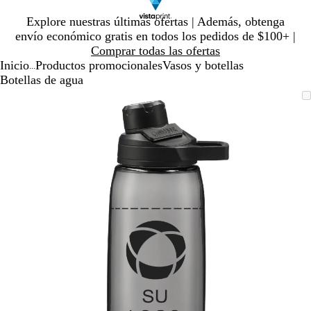
Diapositiva
Explore nuestras últimas ofertas | Además, obtenga
1
envío económico gratis en todos los pedidos de $100+ |
de
Comprar todas las ofertas
1
Inicio
Productos promocionales
Vasos y botellas
...
Botellas de agua
Diapositiva
Imagen
Ampliado
Use
Haga
1
ampliable
al
la
clic
de
con
mínimo
tecla
para
1
zoom
de
expandir
más
(+)
y
menos
(-)
para
acercar/alejar
con
zoom
y
las