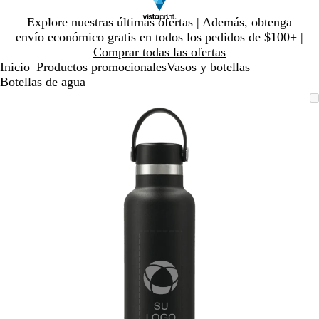
Diapositiva
Explore nuestras últimas ofertas | Además, obtenga
1
envío económico gratis en todos los pedidos de $100+ |
de
Comprar todas las ofertas
1
Inicio
Productos promocionales
Vasos y botellas
...
Botellas de agua
Diapositiva
Imagen
Ampliado
Use
Haga
1
ampliable
al
la
clic
de
con
mínimo
tecla
para
1
zoom
de
expandir
más
(+)
y
menos
(-)
para
acercar/alejar
con
zoom
y
las