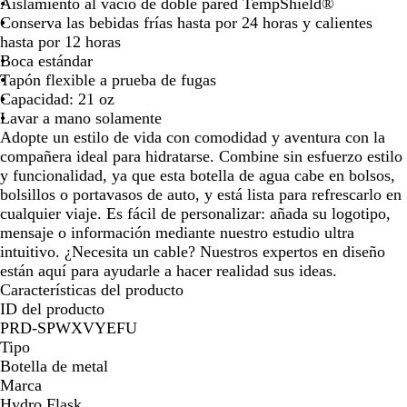
o
c
Aislamiento al vacío de doble pared TempShield®
o
Conserva las bebidas frías hasta por 24 horas y calientes
hasta por 12 horas
Boca estándar
Tapón flexible a prueba de fugas
Capacidad: 21 oz
Lavar a mano solamente
Adopte un estilo de vida con comodidad y aventura con la
compañera ideal para hidratarse. Combine sin esfuerzo estilo
y funcionalidad, ya que esta botella de agua cabe en bolsos,
bolsillos o portavasos de auto, y está lista para refrescarlo en
cualquier viaje. Es fácil de personalizar: añada su logotipo,
mensaje o información mediante nuestro estudio ultra
intuitivo. ¿Necesita un cable? Nuestros expertos en diseño
están aquí para ayudarle a hacer realidad sus ideas.
Características del producto
ID del producto
PRD-SPWXVYEFU
Tipo
Botella de metal
Marca
Hydro Flask