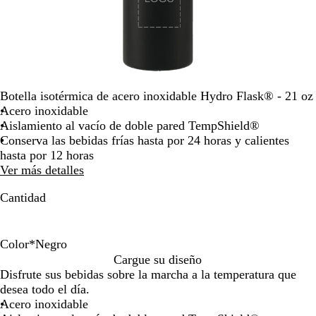
teclas
de
las
flechas
para
arrastrar
Botella isotérmica de acero inoxidable Hydro Flask® - 21 oz
Acero inoxidable
Aislamiento al vacío de doble pared TempShield®
Conserva las bebidas frías hasta por 24 horas y calientes
hasta por 12 horas
Ver más detalles
Cantidad
Color
*
Negro
N
B
Cargue su diseño
e
l
Disfrute sus bebidas sobre la marcha a la temperatura que
g
a
desea todo el día.
r
n
Acero inoxidable