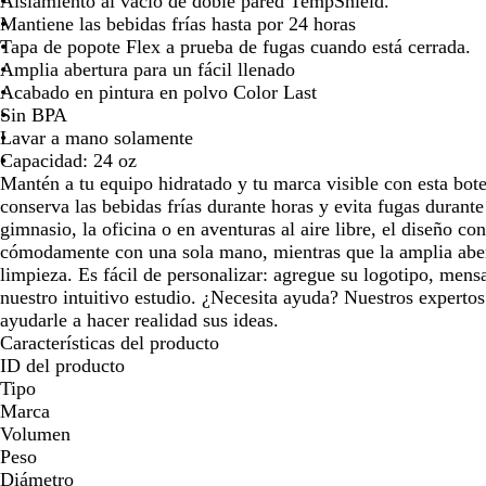
Aislamiento al vacío de doble pared TempShield.
las
las
las
las
las
las
l
Mantiene las bebidas frías hasta por 24 horas
teclas
teclas
teclas
teclas
teclas
teclas
t
Tapa de popote Flex a prueba de fugas cuando está cerrada.
de
de
de
de
de
de
d
Amplia abertura para un fácil llenado
las
las
las
las
las
las
l
Acabado en pintura en polvo Color Last
flechas
flechas
flechas
flechas
flechas
flechas
f
Sin BPA
para
para
para
para
para
para
p
Lavar a mano solamente
arrastrar
arrastrar
arrastrar
arrastrar
arrastrar
arrastrar
a
Capacidad: 24 oz
Mantén a tu equipo hidratado y tu marca visible con esta bote
conserva las bebidas frías durante horas y evita fugas durante 
gimnasio, la oficina o en aventuras al aire libre, el diseño c
cómodamente con una sola mano, mientras que la amplia abertu
limpieza. Es fácil de personalizar: agregue su logotipo, men
nuestro intuitivo estudio. ¿Necesita ayuda? Nuestros expertos
ayudarle a hacer realidad sus ideas.
Características del producto
ID del producto
Tipo
Marca
Volumen
Peso
Diámetro