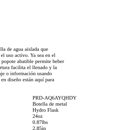
as
las
las
las
c
g
o
eclas
teclas
teclas
teclas
o
o
e
de
de
de
as
las
las
las
lechas
flechas
flechas
flechas
ara
para
para
para
rrastrar
arrastrar
arrastrar
arrastrar
lla de agua aislada que
el uso activo. Ya sea en el
on popote abatible permite beber
ra facilita el llenado y la
saje o información usando
 en diseño están aquí para
PRD-AQ6AYQHDY
Botella de metal
Hydro Flask
24oz
0.87lbs
2.85in