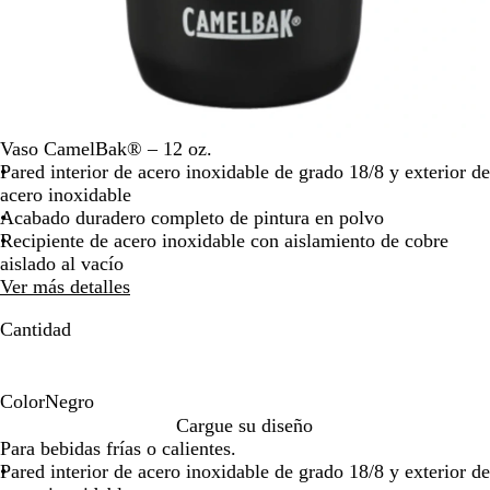
teclas
de
las
flechas
para
arrastrar
Vaso CamelBak® – 12 oz.
Pared interior de acero inoxidable de grado 18/8 y exterior de
acero inoxidable
Acabado duradero completo de pintura en polvo
Recipiente de acero inoxidable con aislamiento de cobre
aislado al vacío
Ver más detalles
Cantidad
Color
Negro
N
Cargue su diseño
e
Para bebidas frías o calientes.
g
Pared interior de acero inoxidable de grado 18/8 y exterior de