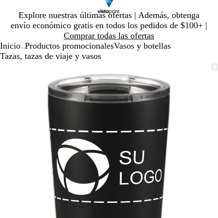
Diapositiva
Explore nuestras últimas ofertas | Además, obtenga
1
envío económico gratis en todos los pedidos de $100+ |
de
Comprar todas las ofertas
1
Inicio
Productos promocionales
Vasos y botellas
...
Tazas, tazas de viaje y vasos
Diapositiva
Imagen
Ampliado
Use
Haga
1
ampliable
al
la
clic
de
con
mínimo
tecla
para
1
zoom
de
expandir
más
(+)
y
menos
(-)
para
acercar/alejar
con
zoom
y
las