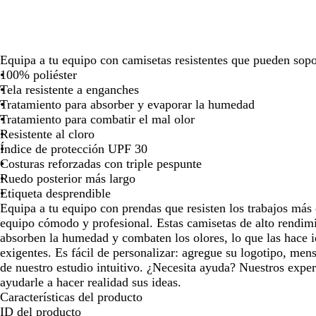
las
las
las
teclas
teclas
teclas
de
de
de
las
las
las
Equipa a tu equipo con camisetas resistentes que pueden sopor
flechas
flechas
flechas
100% poliéster
para
para
para
Tela resistente a enganches
arrastrar
arrastrar
arrastrar
Tratamiento para absorber y evaporar la humedad
Tratamiento para combatir el mal olor
Resistente al cloro
Índice de protección UPF 30
Costuras reforzadas con triple pespunte
Ruedo posterior más largo
Etiqueta desprendible
Equipa a tu equipo con prendas que resisten los trabajos más 
equipo cómodo y profesional. Estas camisetas de alto rendimi
absorben la humedad y combaten los olores, lo que las hace i
exigentes. Es fácil de personalizar: agregue su logotipo, me
de nuestro estudio intuitivo. ¿Necesita ayuda? Nuestros exper
ayudarle a hacer realidad sus ideas.
Características del producto
ID del producto