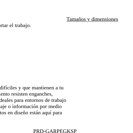
l
i
r
o
c
o
a
las
las
n
o
d
t
b
t
teclas
teclas
o
e
i
r
a
de
de
Tamaños y dimensiones
s
c
o
las
las
tar el trabajo.
e
o
n
flechas
flechas
g
c
para
para
u
e
arrastrar
arrastrar
r
a
i
d
d
o
a
d
difíciles y que mantienen a tu
ento resisten enganches,
deales para entornos de trabajo
nsaje o información por medio
tos en diseño están aquí para
PRD-GARPEGKSP