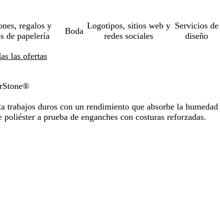
ones, regalos y
Logotipos, sitios web y
Servicios de
Boda
os de papelería
redes sociales
diseño
s las ofertas
erStone®
rta trabajos duros con un rendimiento que absorbe la humedad
 poliéster a prueba de enganches con costuras reforzadas.
o