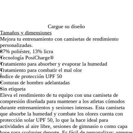
o
c
de
de
de
de
de
de
de
o
las
las
las
las
las
las
las
flechas
flechas
flechas
flechas
flechas
flechas
flec
para
para
para
para
para
para
para
arrastrar
arrastrar
arrastrar
arrastrar
arrastrar
arrastrar
arras
Cargue su diseño
Tamaños y dimensiones
Mejora tu entrenamiento con camisetas de rendimiento
personalizadas.
87% poliéster, 13% licra
Tecnología PosiCharge®
Tratamiento para absorber y evaporar la humedad
Tratamiento para combatir el mal olor
Índice de protección UPF 50
Costuras de hombro adelantadas
Sin etiqueta
Eleva el rendimiento de tu equipo con una camiseta de
compresión diseñada para mantener a los atletas cómodos
durante entrenamientos y sesiones intensas. Esta camiseta
que absorbe la humedad y combate los olores cuenta con
protección solar UPF 50, lo que la hace ideal para
actividades al aire libre, sesiones de gimnasio o como capa
base para cualquier deporte. Es fácil de personalizar: agregue