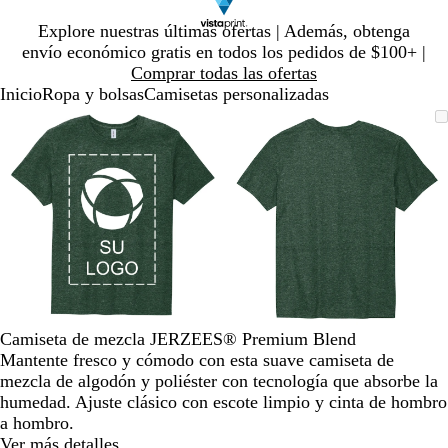
Diapositiva
Explore nuestras últimas ofertas | Además, obtenga
1
envío económico gratis en todos los pedidos de $100+ |
de
Comprar todas las ofertas
1
Inicio
Ropa y bolsas
Camisetas personalizadas
Diapositiva
Imagen
Ampliado
Use
Haga
Imagen
Ampliado
Use
Haga
1
ampliable
al
la
clic
ampliable
al
la
clic
de
con
mínimo
tecla
para
con
mínimo
tecla
para
2
zoom
de
expandir
zoom
de
expandir
más
más
(+)
(+)
y
y
menos
menos
(-)
(-)
para
para
acercar/alejar
acercar/alejar
Camiseta de mezcla JERZEES® Premium Blend
con
con
Mantente fresco y cómodo con esta suave camiseta de
zoom
zoom
mezcla de algodón y poliéster con tecnología que absorbe la
y
y
humedad. Ajuste clásico con escote limpio y cinta de hombro
las
las
a hombro.
teclas
teclas
Ver más detalles