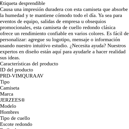
d
o
e
o
i
a
o
Etiqueta desprendible
o
a
d
m
g
Causa una impresión duradera con esta camiseta que absorbe
d
i
p
e
la humedad y te mantiene cómodo todo el día. Ya sea para
o
g
l
eventos de equipo, salidas de empresa u obsequios
i
e
promocionales, esta camiseta de cuello redondo clásica
t
ofrece un rendimiento confiable en varios colores. Es fácil de
a
personalizar: agregue su logotipo, mensaje o información
l
usando nuestro intuitivo estudio. ¿Necesita ayuda? Nuestros
expertos en diseño están aquí para ayudarle a hacer realidad
sus ideas.
Características del producto
ID del producto
PRD-VIMQURAAV
Tipo
Camiseta
Marca
JERZEES®️
Modelo
Hombres
Tipo de cuello
Escote redondo