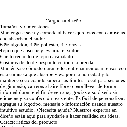
de
de
de
de
de
n
r
a
n
i
o
e
las
las
las
las
las
i
e
r
j
m
a
flechas
flechas
flechas
flechas
flecha
v
c
i
a
n
l
para
para
para
para
para
e
i
n
d
a
p
Cargue su diseño
arrastrar
arrastrar
arrastrar
arrastrar
arrast
r
p
o
o
s
a
Tamaños y dimensiones
s
i
u
b
i
r
Manténgase seca y cómoda al hacer ejercicios con camisetas
i
t
n
r
o
t
que absorben el sudor.
t
a
i
i
i
60% algodón, 40% poliéster, 4.7 onzas
a
c
v
l
d
Tejido que absorbe y evapora el sudor
r
i
e
l
o
Cuello redondo de tejido acanalado
i
ó
r
a
Costuras de doble pespunte en toda la prenda
o
n
s
n
Manténgase cómodo durante los entrenamientos intensos con
i
t
esta camiseta que absorbe y evapora la humedad y lo
t
e
mantiene seco cuando supera sus límites. Ideal para sesiones
a
de gimnasio, carreras al aire libre o para llevar de forma
r
informal durante el fin de semana, gracias a su diseño sin
i
etiquetas y su confección resistente. Es fácil de personalizar:
o
agregue su logotipo, mensaje o información usando nuestro
intuitivo estudio. ¿Necesita ayuda? Nuestros expertos en
diseño están aquí para ayudarle a hacer realidad sus ideas.
Características del producto