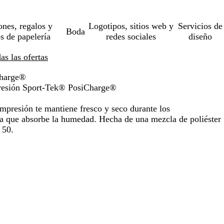
ones, regalos y
Logotipos, sitios web y
Servicios de
Boda
os de papelería
redes sociales
diseño
s las ofertas
Charge®
resión Sport-Tek® PosiCharge®
ompresión te mantiene fresco y seco durante los
ela que absorbe la humedad. Hecha de una mezcla de poliéster
 50.
o