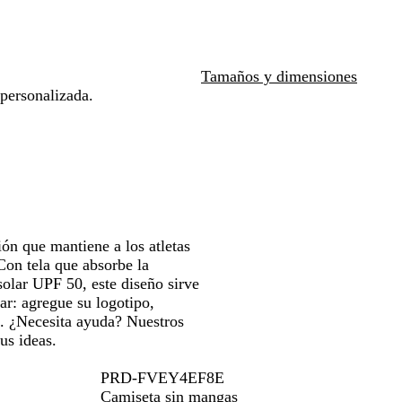
s
las
las
clas
teclas
teclas
de
de
s
las
las
Tamaños y dimensiones
echas
flechas
flechas
personalizada.
ra
para
para
rastrar
arrastrar
arrastrar
ón que mantiene a los atletas
Con tela que absorbe la
olar UPF 50, este diseño sirve
ar: agregue su logotipo,
o. ¿Necesita ayuda? Nuestros
us ideas.
PRD-FVEY4EF8E
Camiseta sin mangas