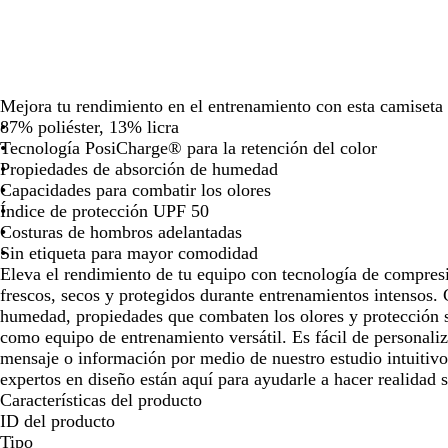
las
las
las
las
la
teclas
teclas
teclas
teclas
te
de
de
de
de
de
las
las
las
las
la
flechas
flechas
flechas
flechas
fl
Mejora tu rendimiento en el entrenamiento con esta camiseta 
para
para
para
para
pa
87% poliéster, 13% licra
arrastrar
arrastrar
arrastrar
arrastrar
ar
Tecnología PosiCharge® para la retención del color
Propiedades de absorción de humedad
Capacidades para combatir los olores
Índice de protección UPF 50
Costuras de hombros adelantadas
Sin etiqueta para mayor comodidad
Eleva el rendimiento de tu equipo con tecnología de compresi
frescos, secos y protegidos durante entrenamientos intensos. 
humedad, propiedades que combaten los olores y protección s
como equipo de entrenamiento versátil. Es fácil de personaliz
mensaje o información por medio de nuestro estudio intuitiv
expertos en diseño están aquí para ayudarle a hacer realidad s
Características del producto
ID del producto
Tipo