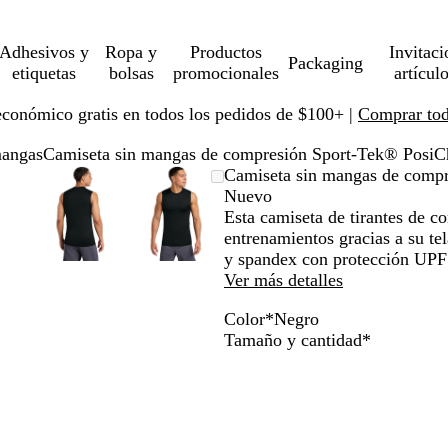
Adhesivos y
Ropa y
Productos
Invitaci
Packaging
etiquetas
bolsas
promocionales
artícul
económico gratis en todos los pedidos de $100+ |
Comprar toda
mangas
Camiseta sin mangas de compresión Sport-Tek® Posi
magen
mpliado
se
aga
Imagen
Ampliado
Use
Haga
Imagen
Ampliado
Use
Haga
Camiseta sin mangas de comp
pliable
ic
ampliable
al
la
clic
ampliable
al
la
clic
Nuevo
n
ínimo
cla
ra
con
mínimo
tecla
para
con
mínimo
tecla
para
Esta camiseta de tirantes de c
oom
pandir
zoom
de
expandir
zoom
de
expandir
entrenamientos gracias a su t
ás
más
más
y spandex con protección UPF
)
(+)
(+)
Ver más detalles
y
y
Color
*
Negro
enos
menos
menos
N
B
Obligatori
Tamaño y cantidad
*
)
(-)
(-)
e
l
ra
para
para
g
a
ercar/alejar
acercar/alejar
acercar/alejar
r
n
n
con
con
o
c
oom
zoom
zoom
o
y
y