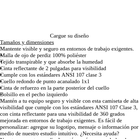
de
de
de
de
de
a
r
las
las
las
las
las
n
i
flechas
flechas
flechas
flechas
flecha
j
l
para
para
para
para
para
a
l
arrastrar
arrastrar
arrastrar
arrastrar
arrast
d
o
e
d
Cargue su diseño
s
e
Tamaños y dimensiones
e
s
Mantente visible y seguro en entornos de trabajo exigentes.
g
e
Malla de ojo de perdiz 100% poliéster
u
g
Tejido transpirable y que absorbe la humedad
r
u
Cinta reflectante de 2 pulgadas para visibilidad
i
r
Cumple con los estándares ANSI 107 clase 3
d
i
Cuello redondo de punto acanalado 1x1
a
d
Cinta de refuerzo en la parte posterior del cuello
d
a
Bolsillo en el pecho izquierdo
d
Mantén a tu equipo seguro y visible con esta camiseta de alta
visibilidad que cumple con los estándares ANSI 107 Clase 3,
con cinta reflectante para una visibilidad de 360 grados
mejorada en entornos de trabajo exigentes. Es fácil de
personalizar: agregue su logotipo, mensaje o información por
medio de nuestro estudio intuitivo. ¿Necesita ayuda?