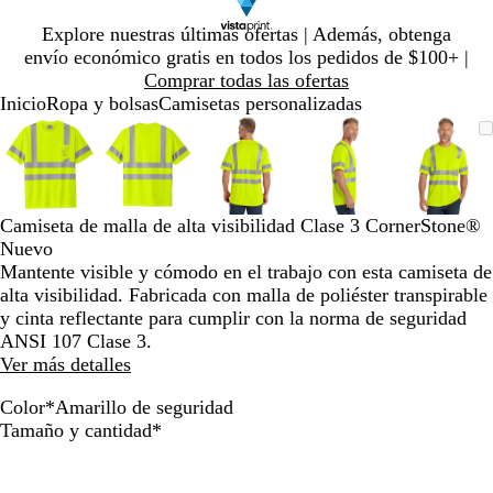
Diapositiva
Explore nuestras últimas ofertas | Además, obtenga
1
envío económico gratis en todos los pedidos de $100+ |
de
Comprar todas las ofertas
1
Inicio
Ropa y bolsas
Camisetas personalizadas
Diapositiva
Imagen
Ampliado
Use
Haga
Imagen
Ampliado
Use
Haga
Imagen
Ampliado
Use
Haga
Imagen
Ampliado
Use
Haga
Image
Ampli
Use
Haga
1
ampliable
al
la
clic
ampliable
al
la
clic
ampliable
al
la
clic
ampliable
al
la
clic
ampli
al
la
clic
de
con
mínimo
tecla
para
con
mínimo
tecla
para
con
mínimo
tecla
para
con
mínimo
tecla
para
con
míni
tecla
para
5
zoom
de
expandir
zoom
de
expandir
zoom
de
expandir
zoom
de
expandir
zoom
de
expan
más
más
más
más
más
Camiseta de malla de alta visibilidad Clase 3 CornerStone®
(+)
(+)
(+)
(+)
(+)
Nuevo
y
y
y
y
y
Mantente visible y cómodo en el trabajo con esta camiseta de
menos
menos
menos
menos
meno
alta visibilidad. Fabricada con malla de poliéster transpirable
(-)
(-)
(-)
(-)
(-)
y cinta reflectante para cumplir con la norma de seguridad
para
para
para
para
para
ANSI 107 Clase 3.
acercar/alejar
acercar/alejar
acercar/alejar
acercar/alejar
acerca
Ver más detalles
con
con
con
con
con
zoom
zoom
zoom
zoom
zoom
Color
*
Amarillo de seguridad
y
y
y
y
y
N
A
Obligatorio
Tamaño y cantidad
*
las
las
las
las
las
a
m
teclas
teclas
teclas
teclas
teclas
r
a