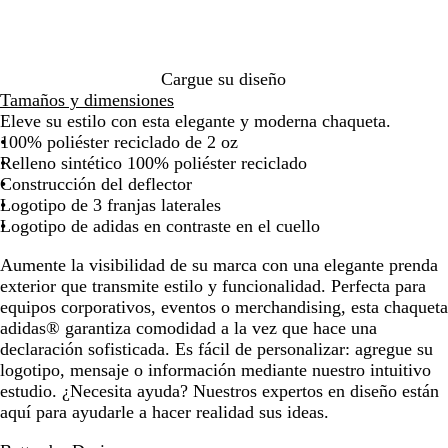
de
de
de
de
de
de
a
i
las
las
las
las
las
las
r
n
flechas
flechas
flechas
flechas
flechas
flech
i
c
para
para
para
para
para
para
n
o
Cargue su diseño
arrastrar
arrastrar
arrastrar
arrastrar
arrastrar
arras
o
Tamaños y dimensiones
e
Eleve su estilo con esta elegante y moderna chaqueta.
q
100% poliéster reciclado de 2 oz
u
Relleno sintético 100% poliéster reciclado
i
Construcción del deflector
p
Logotipo de 3 franjas laterales
o
Logotipo de adidas en contraste en el cuello
Aumente la visibilidad de su marca con una elegante prenda
exterior que transmite estilo y funcionalidad. Perfecta para
equipos corporativos, eventos o merchandising, esta chaqueta
adidas® garantiza comodidad a la vez que hace una
declaración sofisticada. Es fácil de personalizar: agregue su
logotipo, mensaje o información mediante nuestro intuitivo
estudio. ¿Necesita ayuda? Nuestros expertos en diseño están
aquí para ayudarle a hacer realidad sus ideas.