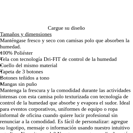
de
de
de
de
de
r
o
o
g
c
las
las
las
las
las
e
s
i
a
flechas
flechas
flechas
flechas
flecha
a
c
m
n
para
para
para
para
para
l
u
n
c
arrastrar
arrastrar
arrastrar
arrastrar
arrast
p
r
a
h
Cargue su diseño
a
o
s
a
Tamaños y dimensiones
r
i
Manténgase fresco y seco con camisas polo que absorben la
t
o
humedad.
i
100% Poliéster
d
Tela con tecnología Dri-FIT de control de la humedad
o
Cuello del mismo material
Tapeta de 3 botones
Botones teñidos a tono
Mangas sin puño
Mantenga la frescura y la comodidad durante las actividades
intensas con esta camisa polo texturizada con tecnología de
control de la humedad que absorbe y evapora el sudor. Ideal
para eventos corporativos, uniformes de equipo o ropa
informal de oficina cuando quiere lucir profesional sin
renunciar a la comodidad. Es fácil de personalizar: agregue
su logotipo, mensaje o información usando nuestro intuitivo