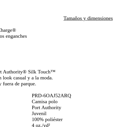
r
o
c
r
i
l
l
las
i
l
u
o
n
l
as
teclas
l
i
r
o
a
de
Tamaños y dimensiones
l
n
o
n
las
a
a
t
has
flechas
iCharge®
n
e
a
para
los enganches
t
strar
arrastrar
e
Port Authority® Silk Touch™
 look casual y a la moda.
y fuera de parque.
PRD-6OAJ52ARQ
Camisa polo
Port Authority
Juvenil
100% poliéster
4 oz./yd²