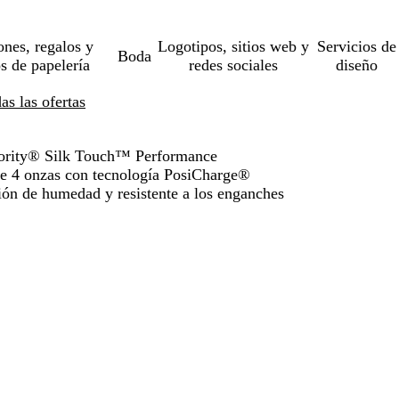
ones, regalos y
Logotipos, sitios web y
Servicios de
Boda
os de papelería
redes sociales
diseño
s las ofertas
hority® Silk Touch™ Performance
de 4 onzas con tecnología PosiCharge®
ión de humedad y resistente a los enganches
o