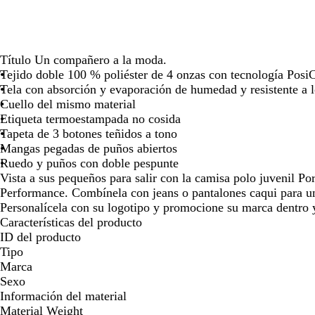
las
las
las
teclas
teclas
tecl
de
de
de
las
las
las
Título Un compañero a la moda.
flechas
flechas
flec
Tejido doble 100 % poliéster de 4 onzas con tecnología Pos
para
para
par
Tela con absorción y evaporación de humedad y resistente a 
arrastrar
arrastrar
arra
Cuello del mismo material
Etiqueta termoestampada no cosida
Tapeta de 3 botones teñidos a tono
Mangas pegadas de puños abiertos
Ruedo y puños con doble pespunte
Vista a sus pequeños para salir con la camisa polo juvenil 
Performance. Combínela con jeans o pantalones caqui para un
Personalícela con su logotipo y promocione su marca dentro 
Características del producto
ID del producto
Tipo
Marca
Sexo
Información del material
Material Weight