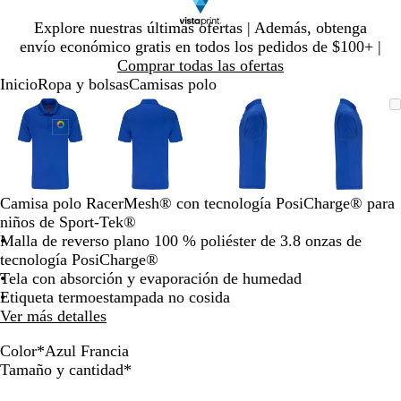
Diapositiva
Explore nuestras últimas ofertas | Además, obtenga
1
envío económico gratis en todos los pedidos de $100+ |
de
Comprar todas las ofertas
1
Inicio
Ropa y bolsas
Camisas polo
Diapositiva
Imagen
Ampliado
Use
Haga
Imagen
Ampliado
Use
Haga
Imagen
Ampliado
Use
Haga
Imagen
Amplia
Use
Haga
1
ampliable
al
la
clic
ampliable
al
la
clic
ampliable
al
la
clic
ampliab
al
la
clic
de
con
mínimo
tecla
para
con
mínimo
tecla
para
con
mínimo
tecla
para
con
mínimo
tecla
para
4
zoom
de
expandir
zoom
de
expandir
zoom
de
expandir
zoom
de
expandi
más
más
más
más
(+)
(+)
(+)
(+)
Camisa polo RacerMesh® con tecnología PosiCharge® para
y
y
y
y
niños de Sport-Tek®
menos
menos
menos
menos
Malla de reverso plano 100 % poliéster de 3.8 onzas de
(-)
(-)
(-)
(-)
tecnología PosiCharge®
para
para
para
para
Tela con absorción y evaporación de humedad
acercar/alejar
acercar/alejar
acercar/alejar
acercar/
Etiqueta termoestampada no cosida
con
con
con
con
Ver más detalles
zoom
zoom
zoom
zoom
y
y
y
y
Color
*
Azul Francia
las
las
las
las
G
V
R
A
A
N
G
A
B
Obligatorio
Tamaño y cantidad
*
teclas
teclas
teclas
teclas
r
e
o
z
z
e
r
z
l