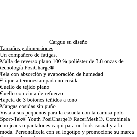
de
de
de
de
a
r
j
u
u
g
i
u
a
las
las
las
las
n
d
o
l
l
r
s
l
n
flechas
flechas
flechas
flechas
a
e
a
F
o
g
m
c
para
para
para
para
t
s
m
r
r
a
o
arrastrar
arrastrar
arrastrar
arrastra
e
e
a
a
a
r
l
n
n
f
i
v
e
c
i
n
Cargue su diseño
a
c
i
t
o
Tamaños y dimensiones
o
e
a
o
v
Un compañero de fatigas.
s
r
e
Malla de reverso plano 100 % poliéster de 3.8 onzas de
c
r
tecnología PosiCharge®
u
d
Tela con absorción y evaporación de humedad
r
a
Etiqueta termoestampada no cosida
o
d
Cuello de tejido plano
e
Cuello con cinta de refuerzo
r
Tapeta de 3 botones teñidos a tono
o
Mangas cosidas sin puño
Vista a sus pequeños para la escuela con la camisa polo
Sport-Tek® Youth PosiCharge® RacerMesh®. Combínela
con jeans o pantalones caqui para un look casual y a la
moda. Personalícela con su logotipo y promocione su marca