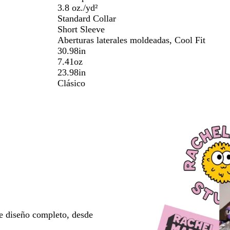
3.8 oz./yd²
Standard Collar
Short Sleeve
Aberturas laterales moldeadas, Cool Fit
30.98in
7.41oz
23.98in
Clásico
e diseño completo, desde