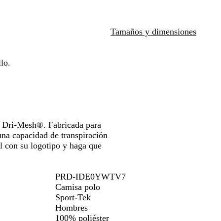
i
l
a
l
e
l
o
las
n
l
v
n
a
as
teclas
o
y
a
c
z
de
Tamaños y dimensiones
e
u
las
n
l
has
flechas
d
a
para
lo.
i
strar
arrastrar
d
o
® Dri-Mesh®. Fabricada para
una capacidad de transpiración
l con su logotipo y haga que
PRD-IDE0YWTV7
Camisa polo
Sport-Tek
Hombres
100% poliéster