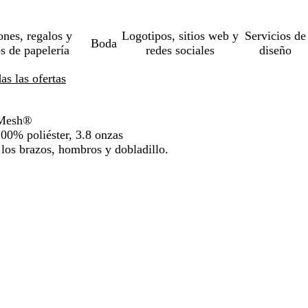
ones, regalos y
Logotipos, sitios web y
Servicios de
Boda
os de papelería
redes sociales
diseño
s las ofertas
-Mesh®
100% poliéster, 3.8 onzas
los brazos, hombros y dobladillo.
o