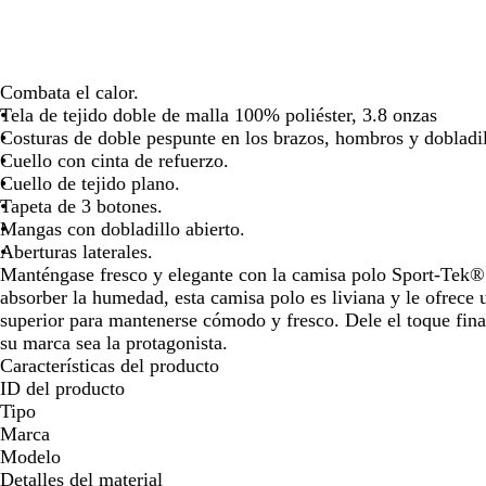
las
las
las
teclas
teclas
tecl
de
de
de
las
las
las
Combata el calor.
flechas
flechas
flec
Tela de tejido doble de malla 100% poliéster, 3.8 onzas
para
para
par
Costuras de doble pespunte en los brazos, hombros y dobladil
arrastrar
arrastrar
arra
Cuello con cinta de refuerzo.
Cuello de tejido plano.
Tapeta de 3 botones.
Mangas con dobladillo abierto.
Aberturas laterales.
Manténgase fresco y elegante con la camisa polo Sport-Tek
absorber la humedad, esta camisa polo es liviana y le ofrece 
superior para mantenerse cómodo y fresco. Dele el toque fina
su marca sea la protagonista.
Características del producto
ID del producto
Tipo
Marca
Modelo
Detalles del material