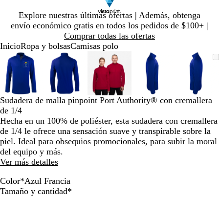
Diapositiva
Explore nuestras últimas ofertas | Además, obtenga
1
envío económico gratis en todos los pedidos de $100+ |
de
Comprar todas las ofertas
1
Inicio
Ropa y bolsas
Camisas polo
Diapositiva
Imagen
Ampliado
Use
Haga
Imagen
Ampliado
Use
Haga
Imagen
Ampliado
Use
Haga
Imagen
Ampliado
Use
Haga
Image
Ampli
Use
Haga
1
ampliable
al
la
clic
ampliable
al
la
clic
ampliable
al
la
clic
ampliable
al
la
clic
ampli
al
la
clic
de
con
mínimo
tecla
para
con
mínimo
tecla
para
con
mínimo
tecla
para
con
mínimo
tecla
para
con
míni
tecla
para
5
zoom
de
expandir
zoom
de
expandir
zoom
de
expandir
zoom
de
expandir
zoom
de
expan
más
más
más
más
más
Sudadera de malla pinpoint Port Authority® con cremallera
(+)
(+)
(+)
(+)
(+)
de 1/4
y
y
y
y
y
Hecha en un 100% de poliéster, esta sudadera con cremallera
menos
menos
menos
menos
meno
de 1/4 le ofrece una sensación suave y transpirable sobre la
(-)
(-)
(-)
(-)
(-)
piel. Ideal para obsequios promocionales, para subir la moral
para
para
para
para
para
del equipo y más.
acercar/alejar
acercar/alejar
acercar/alejar
acercar/alejar
acerca
Ver más detalles
con
con
con
con
con
zoom
zoom
zoom
zoom
zoom
Color
*
Azul Francia
y
y
y
y
y
G
N
A
A
Obligatorio
Tamaño y cantidad
*
las
las
las
las
las
r
e
z
z
teclas
teclas
teclas
teclas
teclas
i
g
u
u