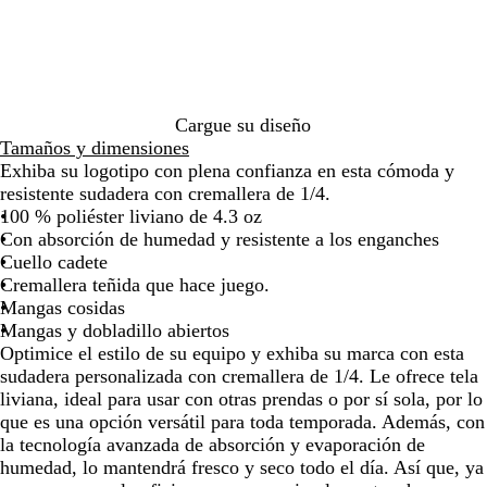
de
de
de
de
de
s
r
l
l
las
las
las
las
las
m
o
m
F
flechas
flechas
flechas
flechas
flecha
i
a
r
para
para
para
para
para
l
r
a
arrastrar
arrastrar
arrastrar
arrastrar
arrast
i
i
n
t
n
c
Cargue su diseño
a
o
i
Tamaños y dimensiones
r
v
a
Exhiba su logotipo con plena confianza en esta cómoda y
e
resistente sudadera con cremallera de 1/4.
r
100 % poliéster liviano de 4.3 oz
d
Con absorción de humedad y resistente a los enganches
a
Cuello cadete
d
Cremallera teñida que hace juego.
e
Mangas cosidas
r
Mangas y dobladillo abiertos
o
Optimice el estilo de su equipo y exhiba su marca con esta
sudadera personalizada con cremallera de 1/4. Le ofrece tela
liviana, ideal para usar con otras prendas o por sí sola, por lo
que es una opción versátil para toda temporada. Además, con
la tecnología avanzada de absorción y evaporación de
humedad, lo mantendrá fresco y seco todo el día. Así que, ya