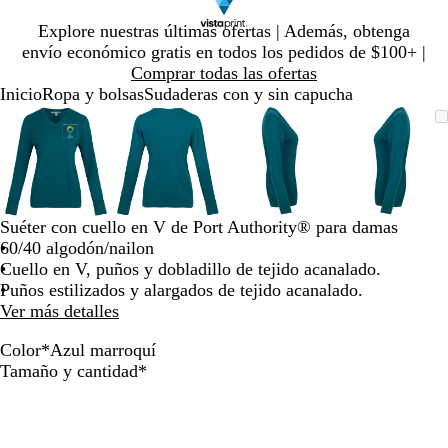
Diapositiva
Explore nuestras últimas ofertas | Además, obtenga
1
envío económico gratis en todos los pedidos de $100+ |
de
Comprar todas las ofertas
1
Inicio
Ropa y bolsas
Sudaderas con y sin capucha
Diapositiva
Imagen
Ampliado
Use
Haga
Imagen
Ampliado
Use
Haga
Imagen
Ampliado
Use
Haga
Imagen
Amplia
Use
Haga
1
ampliable
al
la
clic
ampliable
al
la
clic
ampliable
al
la
clic
ampliab
al
la
clic
de
con
mínimo
tecla
para
con
mínimo
tecla
para
con
mínimo
tecla
para
con
mínimo
tecla
para
4
zoom
de
expandir
zoom
de
expandir
zoom
de
expandir
zoom
de
expandi
más
más
más
más
(+)
(+)
(+)
(+)
Suéter con cuello en V de Port Authority® para damas
y
y
y
y
60/40 algodón/nailon
menos
menos
menos
menos
Cuello en V, puños y dobladillo de tejido acanalado.
(-)
(-)
(-)
(-)
Puños estilizados y alargados de tejido acanalado.
para
para
para
para
Ver más detalles
acercar/alejar
acercar/alejar
acercar/alejar
acercar/
con
con
con
con
Color
*
Azul marroquí
zoom
zoom
zoom
zoom
C
N
C
A
A
Obligatorio
Tamaño y cantidad
*
y
y
y
y
a
e
e
z
z
las
las
las
las
r
g
r
u
u
teclas
teclas
teclas
teclas
b
r
e
l
l