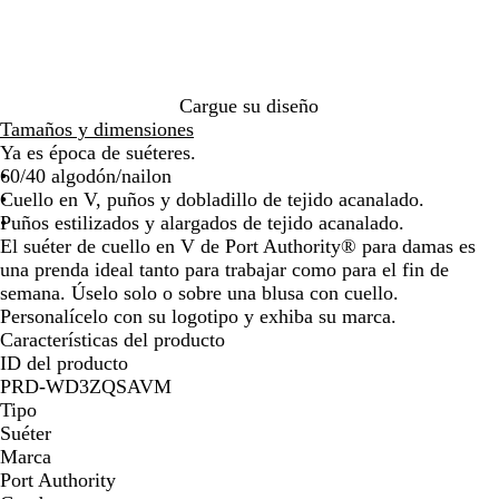
de
de
de
de
ó
o
z
m
m
las
las
las
las
n
a
a
a
flechas
flechas
flechas
flechas
j
i
r
r
para
para
para
para
a
n
i
r
arrastrar
arrastrar
arrastrar
arrastra
s
t
n
o
Cargue su diseño
p
e
o
q
Tamaños y dimensiones
e
n
u
Ya es época de suéteres.
a
s
í
60/40 algodón/nailon
d
o
Cuello en V, puños y dobladillo de tejido acanalado.
o
Puños estilizados y alargados de tejido acanalado.
El suéter de cuello en V de Port Authority® para damas es
una prenda ideal tanto para trabajar como para el fin de
semana. Úselo solo o sobre una blusa con cuello.
Personalícelo con su logotipo y exhiba su marca.
Características del producto
ID del producto
PRD-WD3ZQSAVM
Tipo
Suéter
Marca
Port Authority