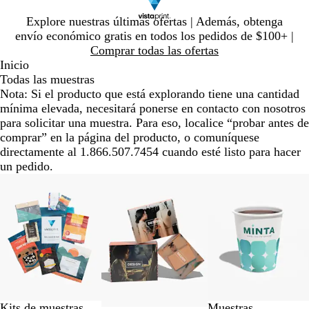
Diapositiva
Explore nuestras últimas ofertas | Además, obtenga
1
envío económico gratis en todos los pedidos de $100+ |
de
Comprar todas las ofertas
1
Inicio
Todas las muestras
Nota: Si el producto que está explorando tiene una cantidad
mínima elevada, necesitará ponerse en contacto con nosotros
para solicitar una muestra. Para eso, localice “probar antes de
comprar” en la página del producto, o comuníquese
directamente al 1.866.507.7454 cuando esté listo para hacer
un pedido.
Diapositivas
de
la
1
a
la
3
de
3
Kits de muestras
Muestras