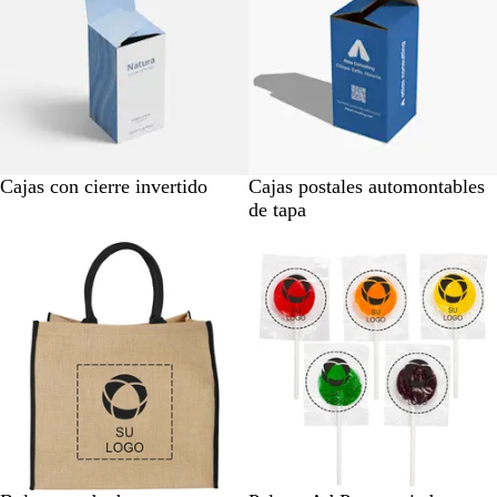
i
d
t
e
e
u
l
n
r
e
y
r
o
a
a
o
d
o
Cajas con cierre invertido
Cajas postales automontables
de tapa