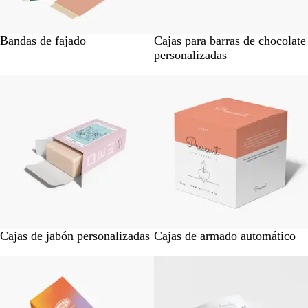
l
j
r
ú
o
d
c
e
Bandas de fajado
Cajas para barras de chocolate
i
personalizadas
d
o
Cajas de jabón personalizadas
Cajas de armado automático