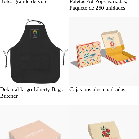
N
A
C
M
Bolsa grande de yute
Paletas Ad Pops variadas,
e
z
r
u
Paquete de 250 unidades
g
u
e
l
r
l
m
t
o
m
a
i
a
r
i
n
o
N
Delantal largo Liberty Bags
Cajas postales cuadradas
e
Butcher
g
Lo más vendido
Nuevas opciones
r
o