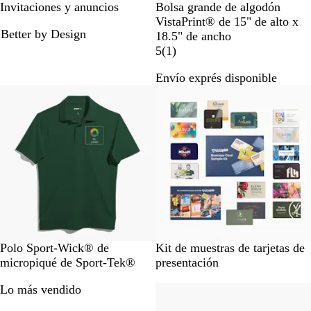
N
N
Invitaciones y anuncios
Bolsa grande de algodón
e
a
VistaPrint® de 15" de alto x
Better by Design
g
t
18.5" de ancho
r
u
1
5
(
1
)
o
r
r
Envío exprés disponible
d
a
e
Nuevas opciones
Lo más vendido
e
l
s
d
e
o
ñ
s
a
t
o
n
o
s
V
N
D
R
A
Polo Sport-Wick® de
Kit de muestras de tarjetas de
e
e
o
o
z
micropiqué de Sport-Tek®
presentación
r
g
r
j
u
Lo más vendido
Lo más vendido
d
r
a
o
l
e
o
d
v
l