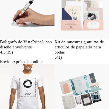
B
Bolígrafo de VistaPrint® con
Kit de muestras gratuitas de
l
diseño envolvente
artículos de papelería para
a
1
4.3
(
19
)
bodas
n
9
1
5
(
1
)
Envío exprés disponible
c
r
r
Lo más vendido
o
e
e
s
s
e
e
ñ
ñ
a
a
s