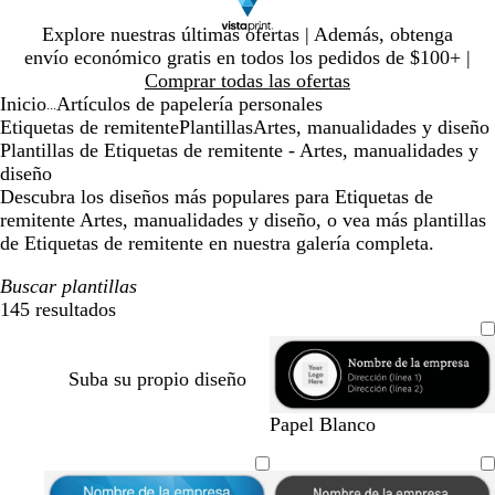
Diapositiva
Explore nuestras últimas ofertas | Además, obtenga
1
envío económico gratis en todos los pedidos de $100+ |
de
Comprar todas las ofertas
1
Inicio
Artículos de papelería personales
...
Etiquetas de remitente
Plantillas
Artes, manualidades y diseño
Plantillas de Etiquetas de remitente - Artes, manualidades y
diseño
Descubra los diseños más populares para Etiquetas de
remitente Artes, manualidades y diseño, o vea más plantillas
de Etiquetas de remitente en nuestra galería completa.
Buscar plantillas
145 resultados
Filtros
Suba su propio diseño
n
m
r
s
v
t
Papel Blanco
e
a
o
a
e
o
g
l
s
l
r
s
r
v
a
m
d
t